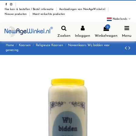
Hoe kan ik bestellen / Bestel informatie
Aanbiedingen van NewAgeWinkel.nl
Nieuwe producten
Meest verkochte producten
Nederlands
0
Zoeken
Inloggen
Winkelwagen
Menu
Home
Kaarsen
Religieuze Kaarsen
Noveenkaars Wij bidden voor
genezing