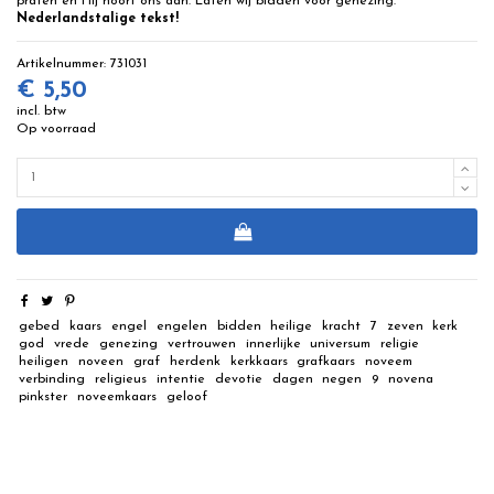
praten en Hij hoort ons aan. Laten wij bidden voor genezing.
Nederlandstalige tekst!
Artikelnummer:
731031
€ 5,50
incl. btw
Op voorraad
gebed
kaars
engel
engelen
bidden
heilige
kracht
7
zeven
kerk
god
vrede
genezing
vertrouwen
innerlijke
universum
religie
heiligen
noveen
graf
herdenk
kerkkaars
grafkaars
noveem
verbinding
religieus
intentie
devotie
dagen
negen
9
novena
pinkster
noveemkaars
geloof