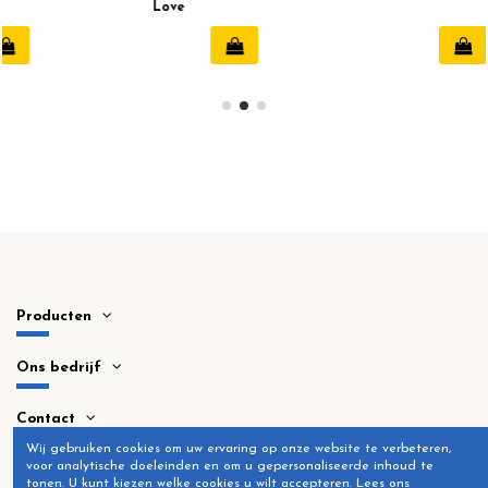
Love
Producten
Ons bedrijf
Contact
Wij gebruiken cookies om uw ervaring op onze website te verbeteren,
voor analytische doeleinden en om u gepersonaliseerde inhoud te
tonen.
U kunt kiezen welke cookies u wilt accepteren.
Lees ons