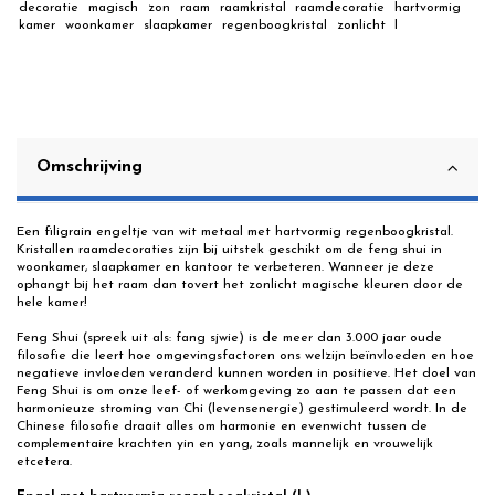
decoratie
magisch
zon
raam
raamkristal
raamdecoratie
hartvormig
kamer
woonkamer
slaapkamer
regenboogkristal
zonlicht
l
Omschrijving
Een filigrain engeltje van wit metaal met hartvormig regenboogkristal.
Kristallen raamdecoraties zijn bij uitstek geschikt om de feng shui in
woonkamer, slaapkamer en kantoor te verbeteren. Wanneer je deze
ophangt bij het raam dan tovert het zonlicht magische kleuren door de
hele kamer!
Feng Shui (spreek uit als: fang sjwie) is de meer dan 3.000 jaar oude
filosofie die leert hoe omgevingsfactoren ons welzijn beïnvloeden en hoe
negatieve invloeden veranderd kunnen worden in positieve. Het doel van
Feng Shui is om onze leef- of werkomgeving zo aan te passen dat een
harmonieuze stroming van Chi (levensenergie) gestimuleerd wordt. In de
Chinese filosofie draait alles om harmonie en evenwicht tussen de
complementaire krachten yin en yang, zoals mannelijk en vrouwelijk
etcetera.