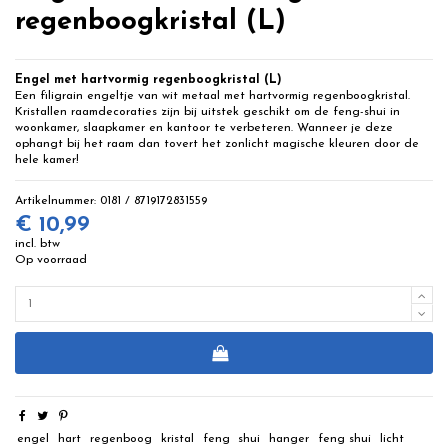
regenboogkristal (L)
Engel met hartvormig regenboogkristal (L)
Een filigrain engeltje van wit metaal met hartvormig regenboogkristal.
Kristallen raamdecoraties zijn bij uitstek geschikt om de feng-shui in
woonkamer, slaapkamer en kantoor te verbeteren. Wanneer je deze
ophangt bij het raam dan tovert het zonlicht magische kleuren door de
hele kamer!
Artikelnummer:
0181 / 8719172831559
€ 10,99
incl. btw
Op voorraad
engel
hart
regenboog
kristal
feng
shui
hanger
feng shui
licht