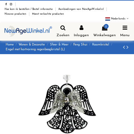
Hoe kan ik bestellen / Bestel informatie
Aanbiedingen van NewAgeWinkel.nl
Nieuwe producten
Meest verkochte producten
Nederlands
0
Zoeken
Inloggen
Winkelwagen
Menu
Home
Wonen & Decoratie
Sfeer & Meer
Feng Shui
Raamkristal
Engel met hartvormig regenboogkristal (L)