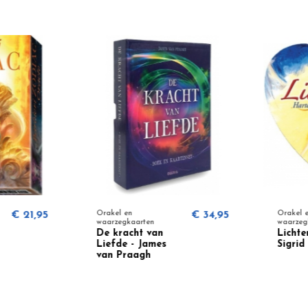
€ 21,95
Orakel en
€ 34,95
Orakel en
waarzegkaarten
waarzegka
De kracht van
Lichteng
Liefde - James
Sigrid 
van Praagh