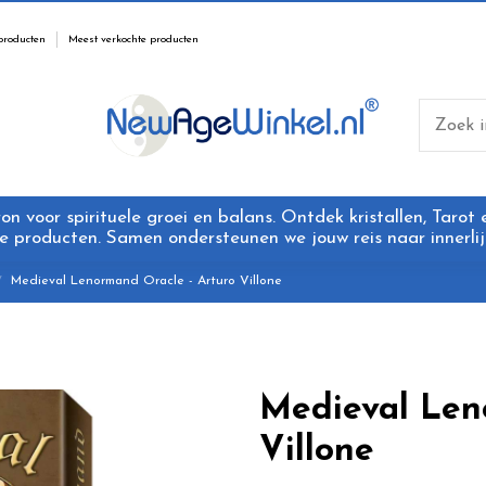
producten
Meest verkochte producten
 voor spirituele groei en balans. Ontdek kristallen, Tarot
 producten. Samen ondersteunen we jouw reis naar innerlijk
Medieval Lenormand Oracle - Arturo Villone
Medieval Len
Villone