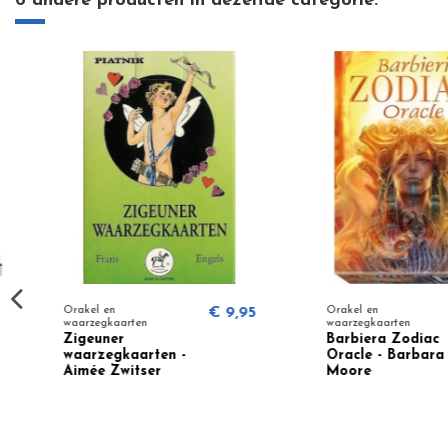
6 andere producten in dezelfde categorie:
Orakel en
€ 9,95
Orakel en
waarzegkaarten
waarzegkaarten
Zigeuner
Barbiera Zodiac
waarzegkaarten -
Oracle - Barbara
Aimée Zwitser
Moore