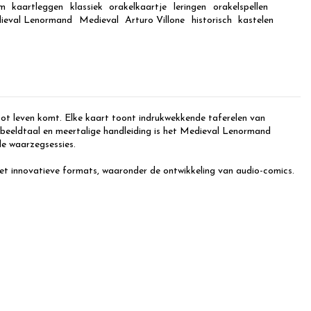
m
kaartleggen
klassiek
orakelkaartje
leringen
orakelspellen
ieval Lenormand
Medieval
Arturo Villone
historisch
kastelen
 tot leven komt. Elke kaart toont indrukwekkende taferelen van
ve beeldtaal en meertalige handleiding is het Medieval Lenormand
de waarzegsessies.
met innovatieve formats, waaronder de ontwikkeling van audio-comics.