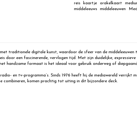
reis
kaartje
orakelkaart
mediu
middeleeuws
middeleeuwen
Med
 met traditionele digitale kunst, waardoor de sfeer van de middeleeuwen
reis door een fascinerende, vervlogen tijd. Met zijn duidelijke, expressie
j het handzame formaat is het ideaal voor gebruik onderweg of diepgaan
 radio- en tv-programma’s. Sinds 1976 heeft hij de mediawereld verrijkt 
e combineren, komen prachtig tot uiting in dit bijzondere deck.