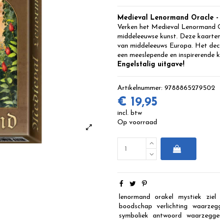
Medieval Lenormand Oracle - 
Verken het Medieval Lenormand O
middeleeuwse kunst. Deze kaarten
van middeleeuws Europa. Het deck
een meeslepende en inspirerende k
Engelstalig uitgave!
Artikelnummer:
9788865279502
€ 19,95
incl. btw
Op voorraad
lenormand
orakel
mystiek
ziel
boodschap
verlichting
waarzeg
symboliek
antwoord
waarzegger