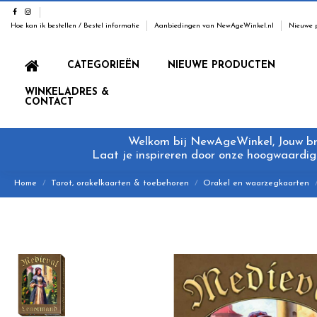
Hoe kan ik bestellen / Bestel informatie
Aanbiedingen van NewAgeWinkel.nl
Nieuwe 
CATEGORIEËN
NIEUWE PRODUCTEN
WINKELADRES &
CONTACT
Welkom bij NewAgeWinkel, Jouw bron
Laat je inspireren door onze hoogwaardige
Home
Tarot, orakelkaarten & toebehoren
Orakel en waarzegkaarten