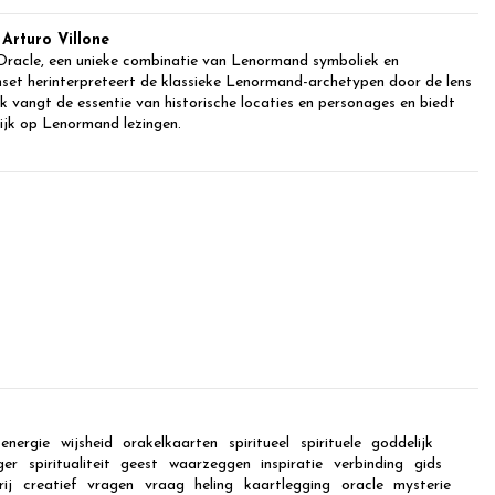
Arturo Villone
racle, een unieke combinatie van Lenormand symboliek en
set herinterpreteert de klassieke Lenormand-archetypen door de lens
 vangt de essentie van historische locaties en personages en biedt
ijk op Lenormand lezingen.
energie
wijsheid
orakelkaarten
spiritueel
spirituele
goddelijk
ger
spiritualiteit
geest
waarzeggen
inspiratie
verbinding
gids
ij
creatief
vragen
vraag
heling
kaartlegging
oracle
mysterie