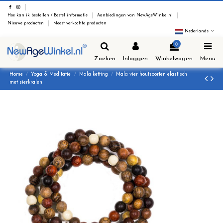
Hoe kan ik bestellen / Bestel informatie
Aanbiedingen van NewAgeWinkel.nl
Nieuwe producten
Meest verkochte producten
Nederlands
0
Zoeken
Inloggen
Winkelwagen
Menu
Home
Yoga & Meditatie
Mala ketting
Mala vier houtsoorten elastisch
met sierkralen