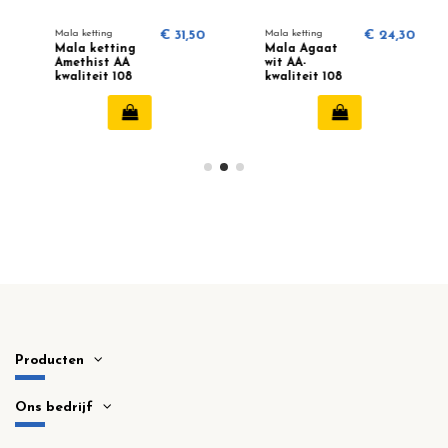
Mala ketting
€ 31,50
Mala ketting
€ 24,30
Mala ketting
Mala Agaat
Amethist AA
wit AA-
kwaliteit 108
kwaliteit 108
kralen 2303
kralen
Producten
Ons bedrijf