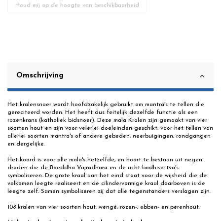
Omschrijving
Het kralensnoer wordt hoofdzakelijk gebruikt om mantra's te tellen die
gereciteerd worden. Het heeft dus feitelijk dezelfde functie als een
rozenkrans (katholiek bidsnoer). Deze mala Kralen zijn gemaakt van vier
soorten hout en zijn voor velerlei doeleinden geschikt, voor het tellen van
allerlei soorten mantra's of andere gebeden, neerbuigingen, rondgangen
en dergelijke.
Het koord is voor alle mala's hetzelfde, en hoort te bestaan uit negen
draden die de Boeddha Vajradhara en de acht bodhisattva's
symboliseren. De grote kraal aan het eind staat voor de wijsheid die de
volkomen leegte realiseert en de cilindervormige kraal daarboven is de
leegte zelf. Samen symboliseren zij dat alle tegenstanders verslagen zijn.
108 kralen van vier soorten hout: wengé, rozen-, ebben- en perenhout.