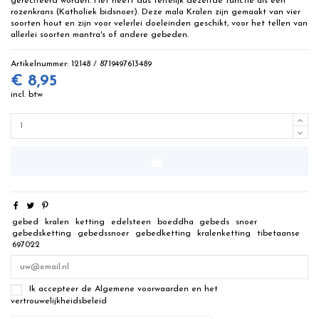
gereciteerd worden. Het heeft dus feitelijk dezelfde functie als een
rozenkrans (Katholiek bidsnoer). Deze mala Kralen zijn gemaakt van vier
soorten hout en zijn voor velerlei doeleinden geschikt, voor het tellen van
allerlei soorten mantra's of andere gebeden.
Artikelnummer:
12148 / 8719497613489
€ 8,95
incl. btw
gebed
kralen
ketting
edelsteen
boeddha
gebeds
snoer
gebedsketting
gebedssnoer
gebedketting
kralenketting
tibetaanse
697022
Ik accepteer de Algemene voorwaarden en het
vertrouwelijkheidsbeleid