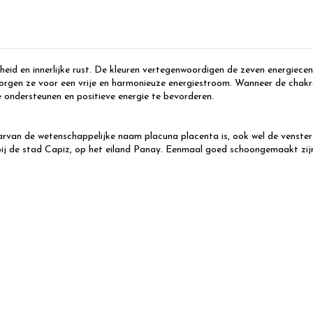
heid en innerlijke rust. De kleuren vertegenwoordigen de zeven energiecent
orgen ze voor een vrije en harmonieuze energiestroom. Wanneer de chakra’s i
e ondersteunen en positieve energie te bevorderen.
van de wetenschappelijke naam placuna placenta is, ook wel de venster-
j de stad Capiz, op het eiland Panay. Eenmaal goed schoongemaakt zijn d