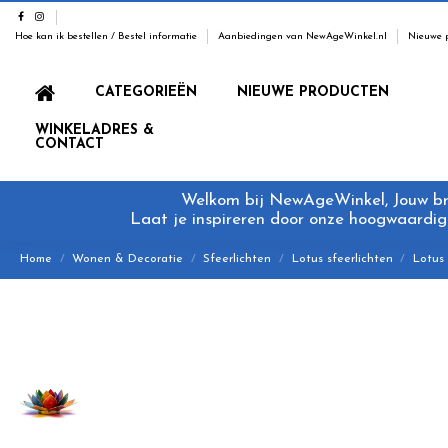
Hoe kan ik bestellen / Bestel informatie
Aanbiedingen van NewAgeWinkel.nl
Nieuwe 
CATEGORIEËN
NIEUWE PRODUCTEN
WINKELADRES &
CONTACT
Welkom bij NewAgeWinkel, Jouw bron
Laat je inspireren door onze hoogwaardige
Home
Wonen & Decoratie
Sfeerlichten
Lotus sfeerlichten
Lotus 