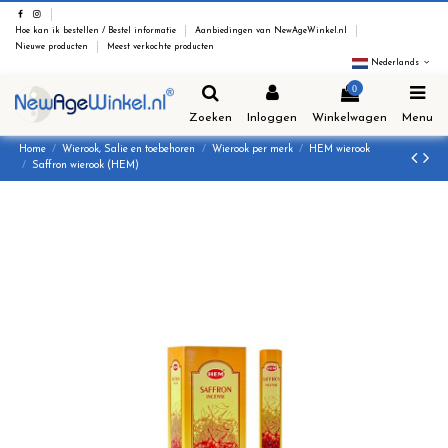
Hoe kan ik bestellen / Bestel informatie
Aanbiedingen van NewAgeWinkel.nl
Nieuwe producten
Meest verkochte producten
Nederlands
0
Zoeken
Inloggen
Winkelwagen
Menu
Home
Wierook, Salie en toebehoren
Wierook per merk
HEM wierook
Saffron wierook (HEM)