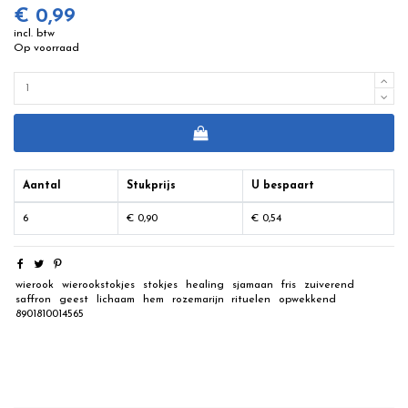
€ 0,99
incl. btw
Op voorraad
Aantal
Stukprijs
U bespaart
6
€ 0,90
€ 0,54
wierook
wierookstokjes
stokjes
healing
sjamaan
fris
zuiverend
saffron
geest
lichaam
hem
rozemarijn
rituelen
opwekkend
8901810014565