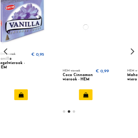
0,95
HEM wierook
€ 0,99
HEM wierook
€ 0,99
Coco Cinnamon
Maha Laxmi
wierook - HEM
wierook (HEM)