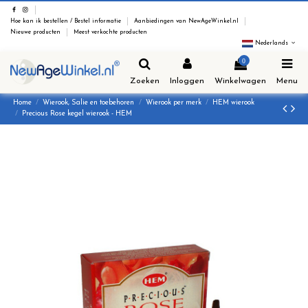
Hoe kan ik bestellen / Bestel informatie
Aanbiedingen van NewAgeWinkel.nl
Nieuwe producten
Meest verkochte producten
Nederlands
0
Zoeken
Inloggen
Winkelwagen
Menu
Home
Wierook, Salie en toebehoren
Wierook per merk
HEM wierook
Precious Rose kegel wierook - HEM