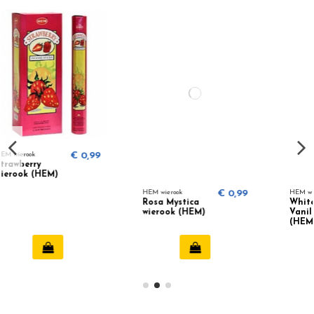
99
HEM wierook
€ 0,99
HEM wierook
€ 0,99
Rosa Mystica
White Sage
wierook (HEM)
Vanilla wierook
(HEM)