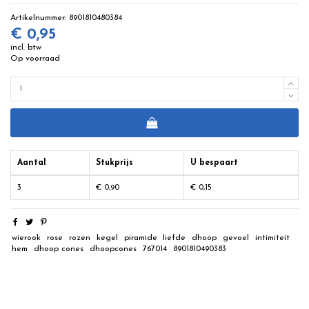
Artikelnummer:
8901810480384
€ 0,95
incl. btw
Op voorraad
Aantal
Stukprijs
U bespaart
3
€ 0,90
€ 0,15
wierook
rose
rozen
kegel
piramide
liefde
dhoop
gevoel
intimiteit
hem
dhoop cones
dhoopcones
767014
8901810490383