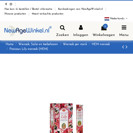
Hoe kan ik bestellen / Bestel informatie
Aanbiedingen van NewAgeWinkel.nl
Nieuwe producten
Meest verkochte producten
Nederlands
0
Zoeken
Inloggen
Winkelwagen
Menu
Home
Wierook, Salie en toebehoren
Wierook per merk
HEM wierook
Precious Lily wierook (HEM)