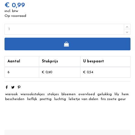
€ 0,99
incl. btw
Op voorraad
Aantal
Stukprijs
U bespaart
6
€ 0,90
€ 0,54
wierook
wierookstokjes
stokjes
bloemen
overvloed
gelukkig
lily
hem
bescheiden
lieflijk
prettig
luchtig
lelietje van dalen
fris zoete geur