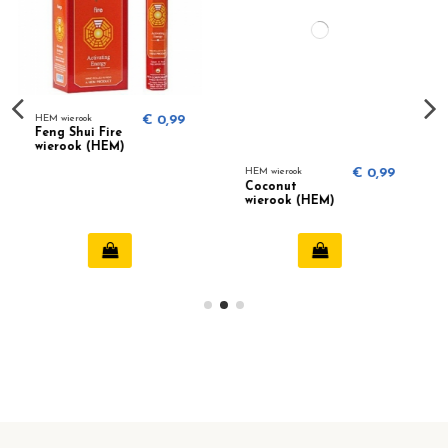
 0,99
HEM wierook
€ 0,99
HEM wierook
€ 0,9
Coconut
Patchouli
wierook (HEM)
wierook - HEM