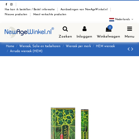
Hoe kan ik bestellen / Bestel informatie
Aanbiedingen van NewAgeWinkel.nl
Nieuwe producten
Meest verkochte producten
Nederlands
0
Zoeken
Inloggen
Winkelwagen
Menu
Home
Wierook, Salie en toebehoren
Wierook per merk
HEM wierook
Arruda wierook (HEM)