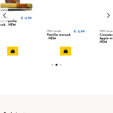
0,99
HEM wierook
€ 0,99
HEM wierook
€ 0,99
Vanilla wierook
Cinnamon
- HEM
Apple wierook -
HEM