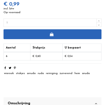
€ 0,99
incl. btw
Op voorraad
Aantal
Stukprijs
U bespaart
6
€ 0,90
€ 0,54
wierook
stokjes
arruda
ruda
reiniging
zuiverend
hem
aruda
Omschrijving