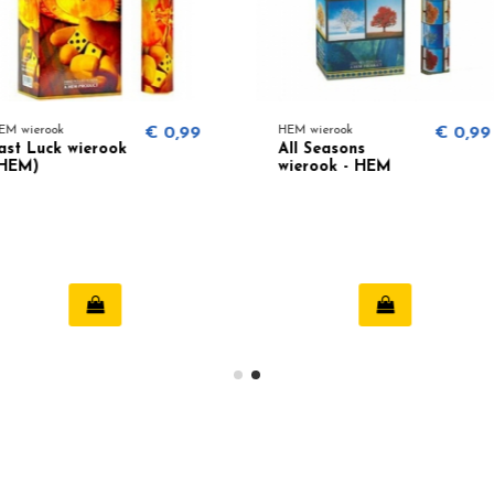
€ 0,99
HEM wierook
€ 0,99
HEM wiero
All Seasons
Feng Sh
wierook - HEM
wierook