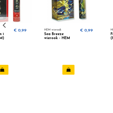
HEM wierook
€ 0,99
HEM wierook
Sea Breeze
Fast Luck wierook
wierook - HEM
(HEM)