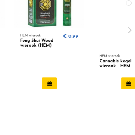
ok
€ 0,99
ui Wood
 (HEM)
HEM wierook
€ 0,95
Cannabis kegel
wierook - HEM