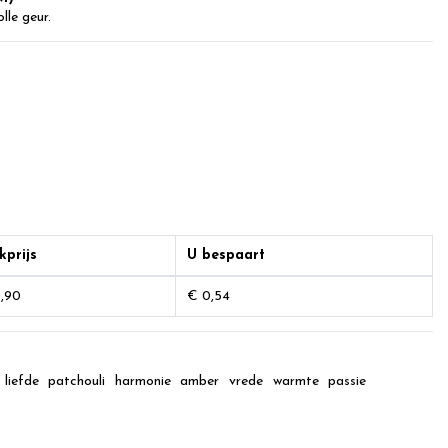
lle geur.
kprijs
U bespaart
,90
€ 0,54
liefde
patchouli
harmonie
amber
vrede
warmte
passie