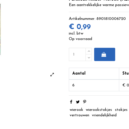
Een aantrekkelijke warme passievo
Artikelnummer:
8901810006720
€ 0,99
incl. btw
Op voorraad
Aantal
Stu
6
€ 0
wierook
wierookstokjes
stokjes
vertrouwen
vriendelijkheid