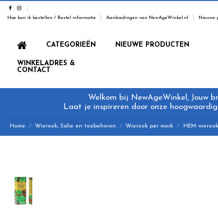
Hoe kan ik bestellen / Bestel informatie
Aanbiedingen van NewAgeWinkel.nl
Nieuwe 
CATEGORIEËN
NIEUWE PRODUCTEN
WINKELADRES &
CONTACT
Welkom bij NewAgeWinkel, Jouw bron
Laat je inspireren door onze hoogwaardige
Home
Wierook, Salie en toebehoren
Wierook per merk
HEM wieroo