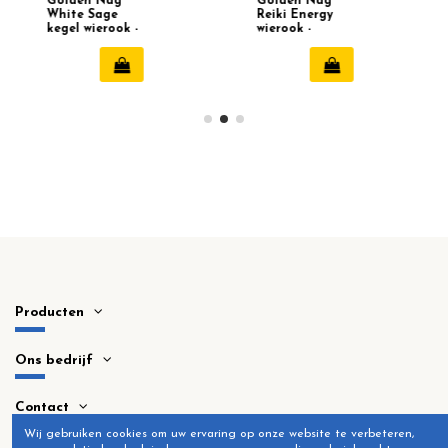
Golden Nag
Golden Nag
White Sage
Reiki Energy
kegel wierook -
wierook -
Vijayshree
Vijayshree
Producten
Ons bedrijf
Contact
Wij gebruiken cookies om uw ervaring op onze website te verbeteren,