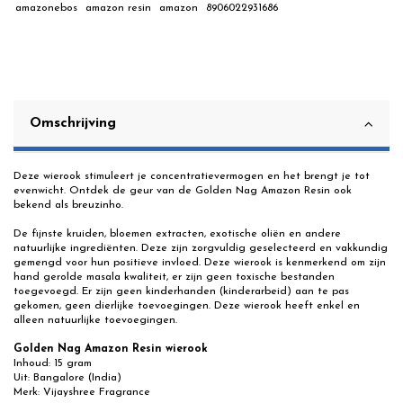
amazonebos
amazon resin
amazon
8906022931686
Omschrijving
Deze wierook stimuleert je concentratievermogen en het brengt je tot
evenwicht. Ontdek de geur van de Golden Nag Amazon Resin ook
bekend als breuzinho.
De fijnste kruiden, bloemen extracten, exotische oliën en andere
natuurlijke ingrediënten. Deze zijn zorgvuldig geselecteerd en vakkundig
gemengd voor hun positieve invloed. Deze wierook is kenmerkend om zijn
hand gerolde masala kwaliteit, er zijn geen toxische bestanden
toegevoegd. Er zijn geen kinderhanden (kinderarbeid) aan te pas
gekomen, geen dierlijke toevoegingen. Deze wierook heeft enkel en
alleen natuurlijke toevoegingen.
Golden Nag Amazon Resin wierook
Inhoud: 15 gram
Uit: Bangalore (India)
Merk: Vijayshree Fragrance