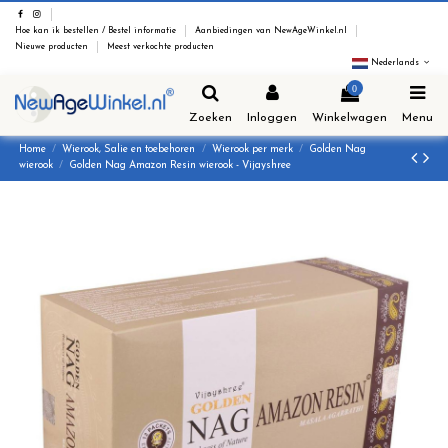
Hoe kan ik bestellen / Bestel informatie
Aanbiedingen van NewAgeWinkel.nl
Nieuwe producten
Meest verkochte producten
Nederlands
0
Zoeken
Inloggen
Winkelwagen
Menu
Home
Wierook, Salie en toebehoren
Wierook per merk
Golden Nag
wierook
Golden Nag Amazon Resin wierook - Vijayshree