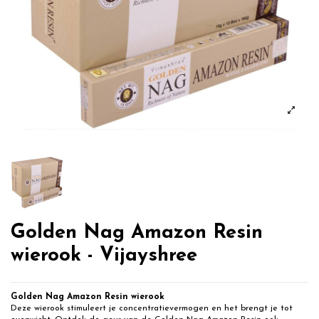
Golden Nag Amazon Resin
wierook - Vijayshree
Golden Nag Amazon Resin wierook
Deze wierook stimuleert je concentratievermogen en het brengt je tot