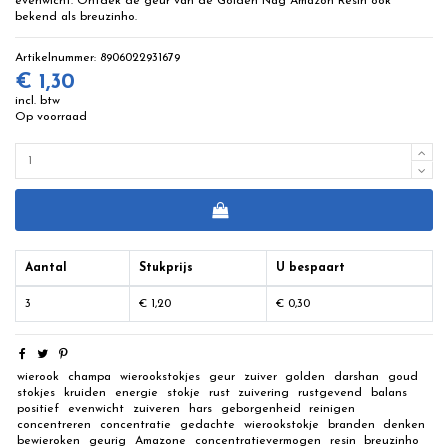
evenwicht. Ontdek de geur van de Golden Nag Amazon Resin ook
bekend als breuzinho.
Artikelnummer:
8906022931679
€ 1,30
incl. btw
Op voorraad
Aantal
Stukprijs
U bespaart
3
€ 1,20
€ 0,30
wierook
champa
wierookstokjes
geur
zuiver
golden
darshan
goud
stokjes
kruiden
energie
stokje
rust
zuivering
rustgevend
balans
positief
evenwicht
zuiveren
hars
geborgenheid
reinigen
concentreren
concentratie
gedachte
wierookstokje
branden
denken
bewieroken
geurig
Amazone
concentratievermogen
resin
breuzinho