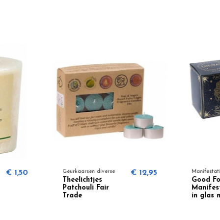
Geurkaarsen diverse
€ 1,50
Geurkaarsen divers
Indian Summer
Theelichtjes
votive geurkaars
Patchouli Fair
718
Trade
70