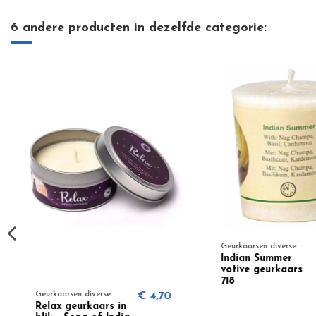
6 andere producten in dezelfde categorie:
Geurkaarsen diverse
€ 5,99
Geurkaarsen diverse
€ 4,
Evil Eye Protection
Relax geurkaars in