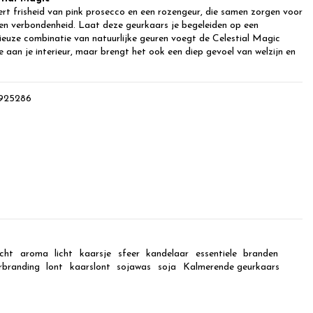
rt frisheid van pink prosecco en een rozengeur, die samen zorgen voor
 en verbondenheid. Laat deze geurkaars je begeleiden op een
ieuze combinatie van natuurlijke geuren voegt de Celestial Magic
oe aan je interieur, maar brengt het ook een diep gevoel van welzijn en
925286
icht
aroma
licht
kaarsje
sfeer
kandelaar
essentiele
branden
rbranding
lont
kaarslont
sojawas
soja
Kalmerende geurkaars