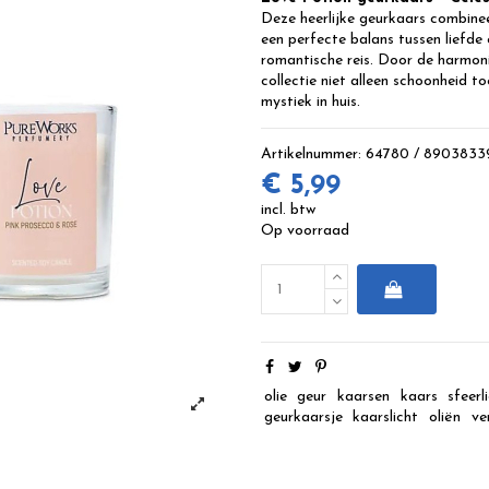
Deze heerlijke geurkaars combinee
een perfecte balans tussen liefde
romantische reis. Door de harmon
collectie niet alleen schoonheid t
mystiek in huis.
Artikelnummer:
64780 / 8903833
€ 5,99
incl. btw
Op voorraad
olie
geur
kaarsen
kaars
sfeerl
geurkaarsje
kaarslicht
oliën
ve