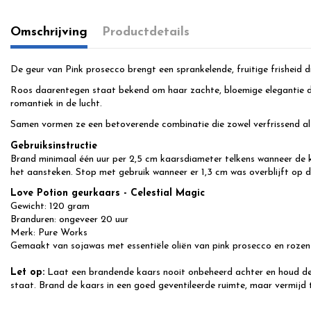
Omschrijving
Productdetails
De geur van Pink prosecco brengt een sprankelende, fruitige frisheid 
Roos daarentegen staat bekend om haar zachte, bloemige elegantie die
romantiek in de lucht.
Samen vormen ze een betoverende combinatie die zowel verfrissend als 
Gebruiksinstructie
Brand minimaal één uur per 2,5 cm kaarsdiameter telkens wanneer de k
het aansteken. Stop met gebruik wanneer er 1,3 cm was overblijft op 
Love Potion geurkaars - Celestial Magic
Gewicht: 120 gram
Branduren: ongeveer 20 uur
Merk: Pure Works
Gemaakt van sojawas met essentiële oliën van pink prosecco en rozen
Let op:
Laat een brandende kaars nooit onbeheerd achter en houd deze 
staat. Brand de kaars in een goed geventileerde ruimte, maar vermijd t