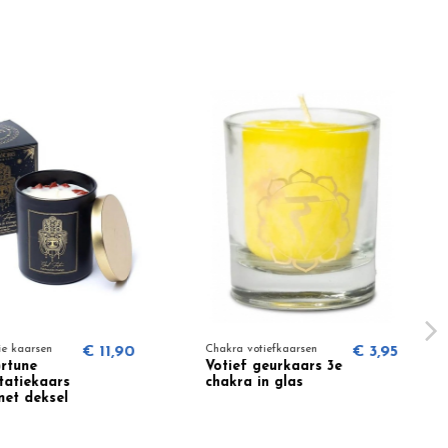
e
€ 12,95
Manifestatie kaarsen
€ 11,90
Chak
Good Fortune
Vot
Manifestatiekaars
cha
in glas met deksel
(50 uur)