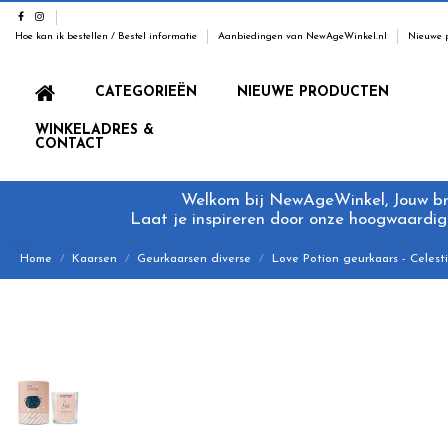
Hoe kan ik bestellen / Bestel informatie
Aanbiedingen van NewAgeWinkel.nl
Nieuwe 
CATEGORIEËN
NIEUWE PRODUCTEN
WINKELADRES &
CONTACT
Welkom bij NewAgeWinkel, Jouw bron
Laat je inspireren door onze hoogwaardige
Home
Kaarsen
Geurkaarsen diverse
Love Potion geurkaars - Celest