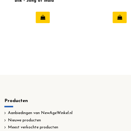
geurkaars -
blik - Song of India
Celestial Magic
Producten
Aanbiedingen van NewAgeWinkel.nl
Nieuwe producten
Meest verkochte producten