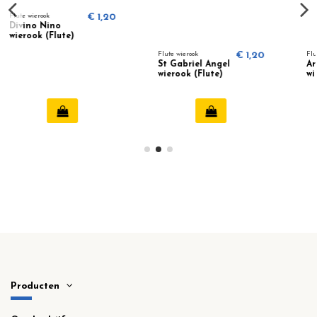
1,20
Flute wierook
€ 1,20
Flute wierook
€ 1,20
St Gabriel Angel
Arcangel Miguel
wierook (Flute)
wierook (flute)
Bekijken
Producten