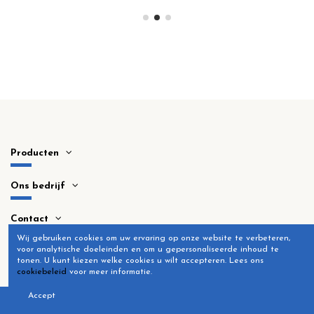
Producten
Ons bedrijf
Contact
Wij gebruiken cookies om uw ervaring op onze website te verbeteren,
voor analytische doeleinden en om u gepersonaliseerde inhoud te
tonen.
U kunt kiezen welke cookies u wilt accepteren.
Lees ons
cookiebeleid
voor meer informatie.
Accept