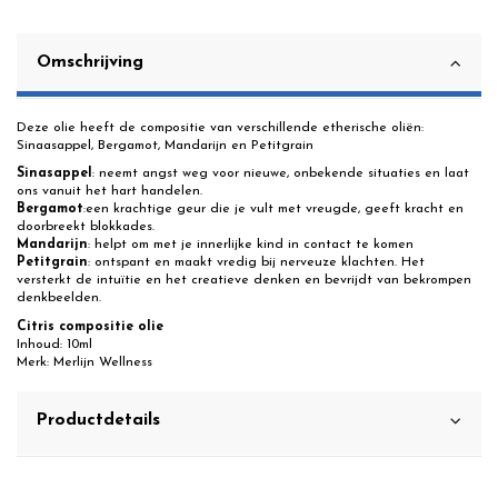
Omschrijving
Deze olie heeft de compositie van verschillende etherische oliën:
Sinaasappel, Bergamot, Mandarijn en Petitgrain
Sinasappel
: neemt angst weg voor nieuwe, onbekende situaties en laat
ons vanuit het hart handelen.
Bergamot
:een krachtige geur die je vult met vreugde, geeft kracht en
doorbreekt blokkades.
Mandarijn
: helpt om met je innerlijke kind in contact te komen
Petitgrain
: ontspant en maakt vredig bij nerveuze klachten. Het
versterkt de intuïtie en het creatieve denken en bevrijdt van bekrompen
denkbeelden.
Citris compositie olie
Inhoud: 10ml
Merk: Merlijn Wellness
Productdetails