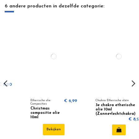
6 andere producten in dezelfde categorie:
Etherische olie
€ 6,99
Chakra Etherische oliën
Composities
3e chakra etherische
Christmas
olie 10ml
compositie olie
(Zonnevlechtchakra)
10ml
€ 8,20
Bekijken