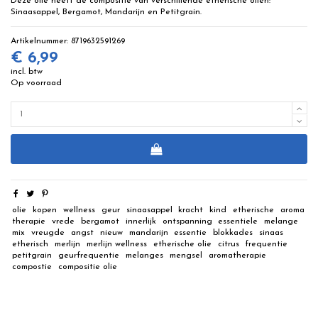
Deze olie heeft de compositie van verschillende etherische oliën:
Sinaasappel, Bergamot, Mandarijn en Petitgrain.
Artikelnummer:
8719632591269
€ 6,99
incl. btw
Op voorraad
olie
kopen
wellness
geur
sinaasappel
kracht
kind
etherische
aroma
therapie
vrede
bergamot
innerlijk
ontspanning
essentiele
melange
mix
vreugde
angst
nieuw
mandarijn
essentie
blokkades
sinaas
etherisch
merlijn
merlijn wellness
etherische olie
citrus
frequentie
petitgrain
geurfrequentie
melanges
mengsel
aromatherapie
compostie
compositie olie