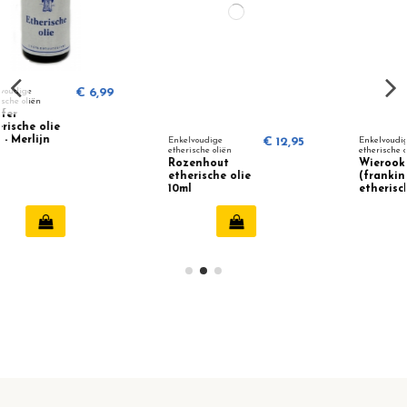
99
Enkelvoudige
€ 12,95
Enkelvoudige
€ 9,95
etherische oliën
etherische oliën
Rozenhout
Wierook
etherische olie
(frankincense)
10ml
etherische olie
10ml - Merlijn
Wellness