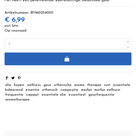
Het heeft een penetrerende, kamferachtige, medicinale geur.
Artikelnummer:
8719632590101
€ 6,99
incl. btw
Op voorraad
olie
kopen
wellness
geur
etherische
aroma
therapie
rust
essentiele
kalmerend
essentie
etherisch
compositie
merlijn
merlijn wellness
frequentie
cajeput
essentiele olie
essentieel
geurfrequentie
aromatherapie