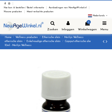
Hoe kan ik bestellen / Bestel informatie
Aanbiedingen van NewAgeWinkel.nl
Nieuwe producten
Meest verkochte producten
Nederlands
0
Zoeken
Inloggen
Winkelwagen
Menu
Home
Wellness producten
Etherische oliën
Merlijn Wellness
etherische oliën
Enkelvoudige etherische oliën
Cajeput etherische olie
10ml - Merlijn Wellness