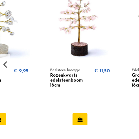
Edelsteen boompje
€ 11,50
Edelsteen boompje
Rozenkwarts
Groene Aventurijn
edelsteenboom
edelsteenboom
18cm
18cm