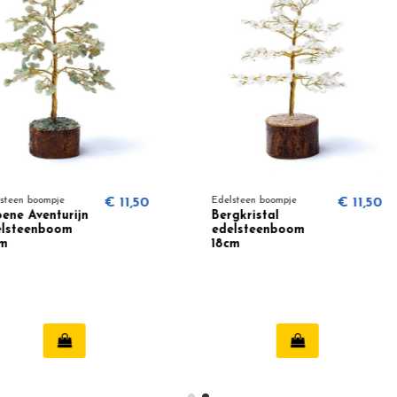
€ 11,50
Edelsteen boompje
€ 11,50
Edelsteen 
Bergkristal
Groene 
edelsteenboom
edelste
18cm
8cm