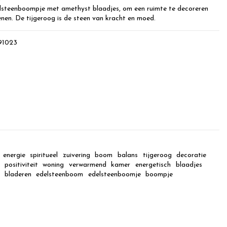
steenboompje met amethyst blaadjes, om een ruimte te decoreren
nen. De tijgeroog is de steen van kracht en moed.
91023
energie
spiritueel
zuivering
boom
balans
tijgeroog
decoratie
positiviteit
woning
verwarmend
kamer
energetisch
blaadjes
bladeren
edelsteenboom
edelsteenboomje
boompje