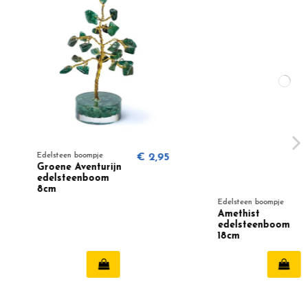
boompje
€ 2,95
Aventurijn
enboom
Edelsteen boompje
€ 11,50
Amethist
edelsteenboom
18cm