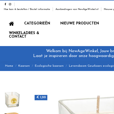
Hoe kan ik bestellen / Bestel informatie
Aanbiedingen van NewAgeWinkel.nl
Nieuwe 
CATEGORIEËN
NIEUWE PRODUCTEN
WINKELADRES &
CONTACT
Welkom bij NewAgeWinkel, Jouw bron
Laat je inspireren door onze hoogwaardige
Home
Kaarsen
Ecologische kaarsen
Levensboom Geurkaars ecologis
-€ 1,00