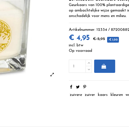
Geurkaars van 100% plantaardige 
op ambachtelijke wijze gemaakt in
onschadelijk voor mens en milieu.
Artikelnummer:
12334 / 8720088
€ 4,95
€ 5,95
-€ 1,00
incl. btw
Op voorraad
zuivere
zuiver
kaars
kleuren
w