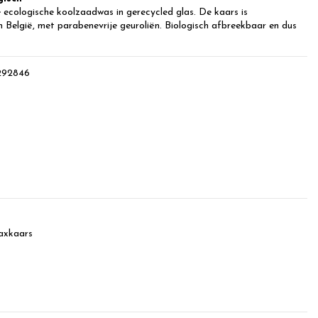
ecologische koolzaadwas in gerecycled glas. De kaars is
 België, met parabenevrije geuroliën. Biologisch afbreekbaar en dus
292846
axkaars