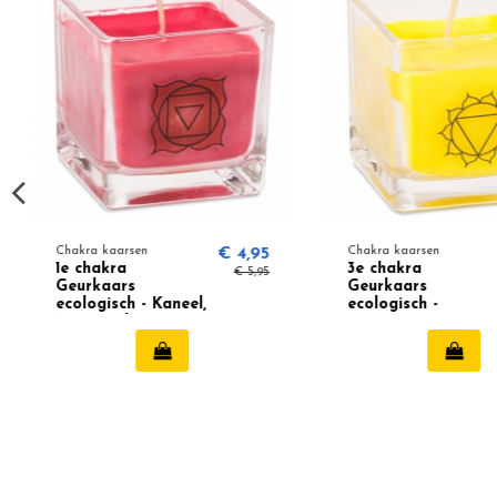
Chakra kaarsen
€ 4,95
Chakra kaarsen
1e chakra
3e chakra
€ 5,95
Geurkaars
Geurkaars
ecologisch - Kaneel,
ecologisch -
Nootmuskaat,
Bergamot,
Gember 12301
Grapefruit 12303