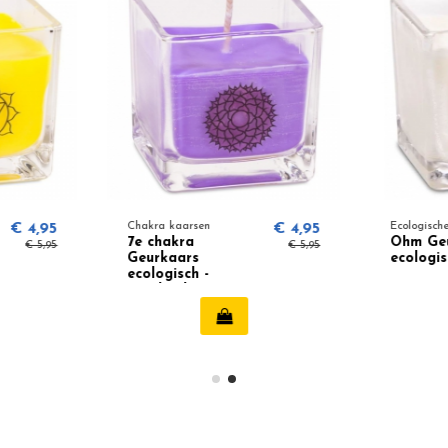
€ 4,95
Chakra kaarsen
€ 4,95
Ecologisch
7e chakra
Ohm Ge
€ 5,95
€ 5,95
Geurkaars
ecologis
ecologisch -
Patchouli,
Frankincense 12307