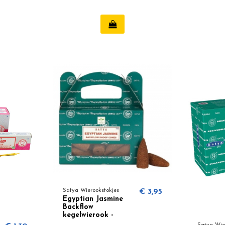
Satya Wierookstokjes
€ 3,95
Egyptian Jasmine
Backflow
kegelwierook -
Satya