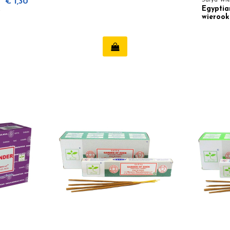
€ 1,30
Satya Wie
k
Egyptia
)
wierook