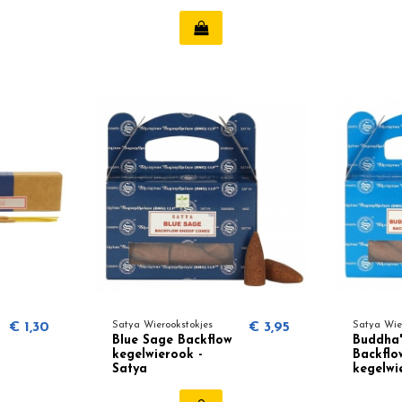
€ 1,30
Satya Wierookstokjes
€ 3,95
Satya Wie
Blue Sage Backflow
Buddha'
kegelwierook -
Backflo
Satya
kegelwi
Satya