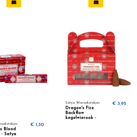
Satya Wierookstokjes
€ 3,95
Dragon's Fire
Backflow
kegelwierook -
Satya
rookstokjes
€ 1,30
s Blood
 - Satya