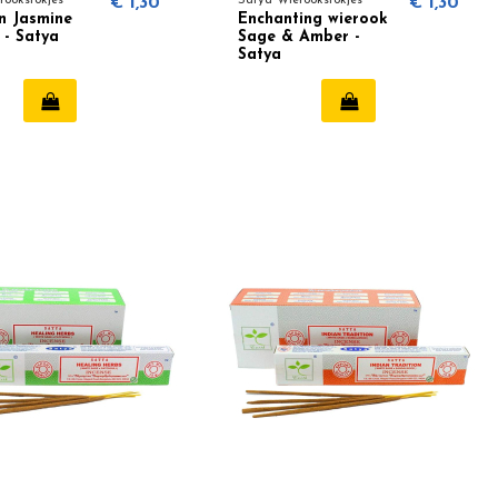
rookstokjes
€ 1,30
Satya Wierookstokjes
€ 1,30
n Jasmine
Enchanting wierook
 - Satya
Sage & Amber -
Satya