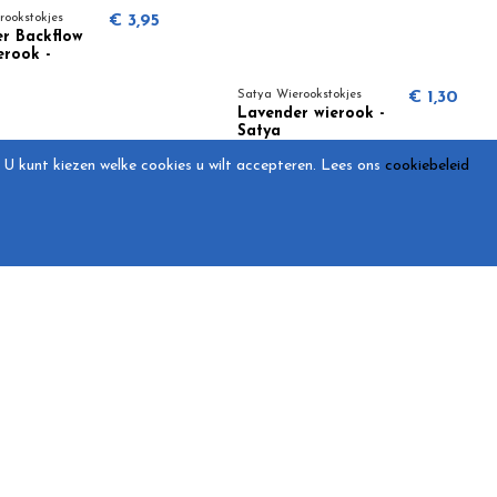
rookstokjes
€ 3,95
r Backflow
erook -
Satya Wierookstokjes
€ 1,30
Lavender wierook -
Satya
U kunt kiezen welke cookies u wilt accepteren.
Lees ons
cookiebeleid