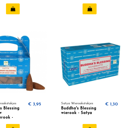
rookstokjes
€ 3,95
Satya Wierookstokjes
€ 1,30
s Blessing
Buddha's Blessing
w
wierook - Satya
erook -