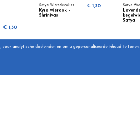
Satya Wierookstokjes
€ 1,30
Satya Wie
Kyra wierook -
Lavende
Shrinivas
kegelwi
Satya
€ 1,30
, voor analytische doeleinden en om u gepersonaliseerde inhoud te tonen.