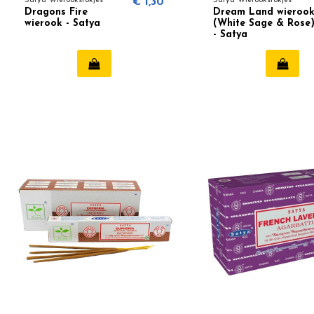
Satya Wierookstokjes
€ 1,30
Satya Wierookstokjes
Dragons Fire
Dream Land wieroo
wierook - Satya
(White Sage & Rose
- Satya