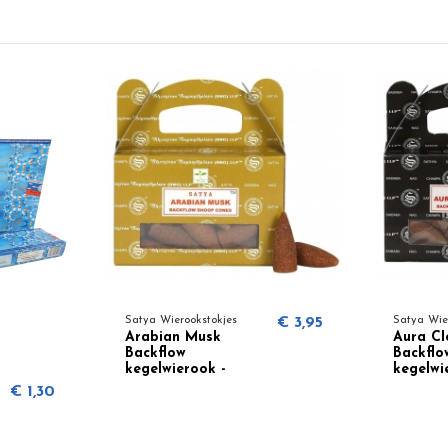
Satya Wierookstokjes
€ 3,95
Satya Wie
Arabian Musk
Aura Cl
Backflow
Backflo
kegelwierook -
kegelwi
Satya
Satya
€ 1,30