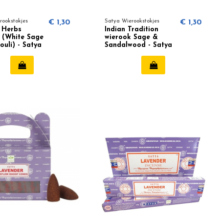
rookstokjes
€ 1,30
Satya Wierookstokjes
€ 1,30
 Herbs
Indian Tradition
 (White Sage
wierook Sage &
ouli) - Satya
Sandalwood - Satya