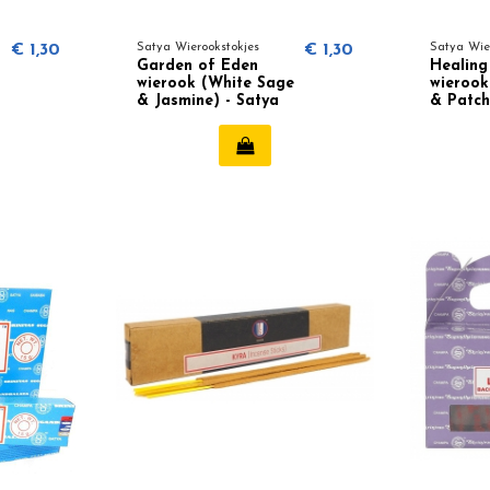
€ 1,30
Satya Wierookstokjes
€ 1,30
Satya Wie
Garden of Eden
Healing
wierook (White Sage
wierook
& Jasmine) - Satya
& Patch