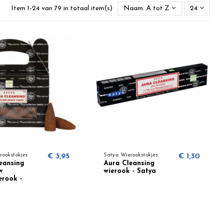
Item 1-24 van 79 in totaal item(s)
Naam: A tot Z
24
rookstokjes
€ 3,95
Satya Wierookstokjes
€ 1,30
eansing
Aura Cleansing
w
wierook - Satya
erook -