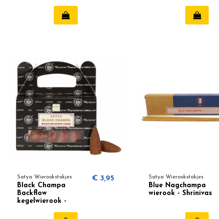
Wierook
Satya Wierookstokjes
€ 3,95
Satya Wierookstokjes
Black Champa
Blue Nagchampa
Backflow
wierook - Shrinivas
kegelwierook -
Satya