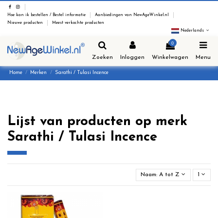
Hoe kan ik bestellen / Bestel informatie
Aanbiedingen van NewAgeWinkel.nl
Nieuwe producten
Meest verkochte producten
Nederlands
0
Zoeken
Inloggen
Winkelwagen
Menu
Home
Merken
Sarathi / Tulasi Incence
Lijst van producten op merk
Sarathi / Tulasi Incence
Naam: A tot Z
1