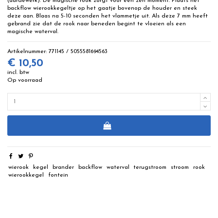
(aardewerk). De magische rook zorgt voor een zen moment. Plaats het
backflow wierookkegeltje op het gaatje bovenop de houder en steek
deze aan. Blaas na 5-10 seconden het vlammetje uit. Als deze 7 mm heeft
gebrand zie dat de rook naar beneden begint te vloeien als een
magische waterval.
Artikelnummer:
771145 / 5055581694563
€ 10,50
incl. btw
Op voorraad
wierook
kegel
brander
backflow
waterval
terugstroom
stroom
rook
wierookkegel
fontein