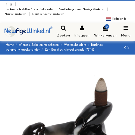
Hoe kan ik bestellen / Bestel informatie
Aanbiedingen van NewAgeWinkel.nl
Nieuwe producten
Meest verkochte producten
Nederlands
0
Zoeken
Inloggen
Winkelwagen
Menu
Home
Wierook, Salie en toebehoren
Wierookhouders
Backflow
waterval wierookbrander
Zen Backflow wierookbrander 771145