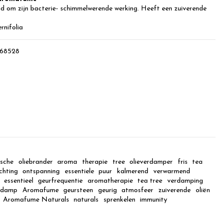
d om zijn bacterie- schimmelwerende werking. Heeft een zuiverende
rnifolia
068528
ische
oliebrander
aroma
therapie
tree
olieverdamper
fris
tea
ichting
ontspanning
essentiele
puur
kalmerend
verwarmend
essentieel
geurfrequentie
aromatherapie
tea tree
verdamping
rdamp
Aromafume
geursteen
geurig
atmosfeer
zuiverende
oliën
Aromafume Naturals
naturals
sprenkelen
immunity