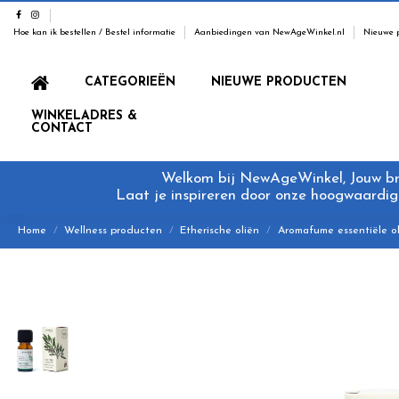
Hoe kan ik bestellen / Bestel informatie
Aanbiedingen van NewAgeWinkel.nl
Nieuwe 
CATEGORIEËN
NIEUWE PRODUCTEN
WINKELADRES &
CONTACT
Welkom bij NewAgeWinkel, Jouw bron
Laat je inspireren door onze hoogwaardige
Home
Wellness producten
Etherische oliën
Aromafume essentiële ol