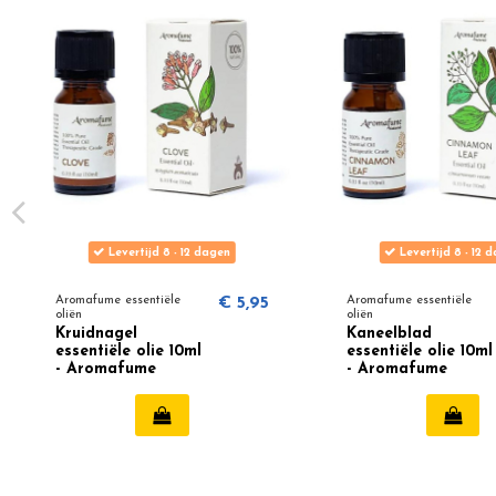
Levertijd 8 - 12 dagen
Levertijd 8 - 12 
Aromafume essentiële
€ 5,95
Aromafume essentiële
oliën
oliën
Kruidnagel
Kaneelblad
essentiële olie 10ml
essentiële olie 10ml
- Aromafume
- Aromafume