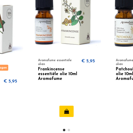
Aromafume essentiële
€ 5,95
Aromafume 
oliën
oliën
dagen
Frankincense
Patchoul
essentiële olie 10ml
olie 10ml
Aromafume
Aromaf
€ 5,95