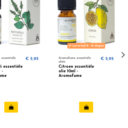
Levertijd 8 - 12 dagen
essentiële
€ 5,95
Aromafume essentiële
€ 5,95
oliën
i essentiële
Citroen essentiële
 -
olie 10ml -
ume
Aromafume