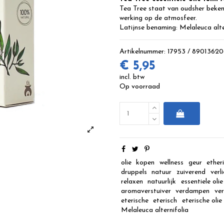
Tea Tree staat van oudsher beken
werking op de atmosfeer.
Latijnse benaming: Melaleuca alte
Artikelnummer:
17953 / 8901362
€ 5,95
incl. btw
Op voorraad
olie
kopen
wellness
geur
ether
druppels
natuur
zuiverend
verl
relaxen
natuurlijk
essentiele olie
aromaverstuiver
verdampen
ve
eterische
eterisch
eterische olie
Melaleuca alternifolia