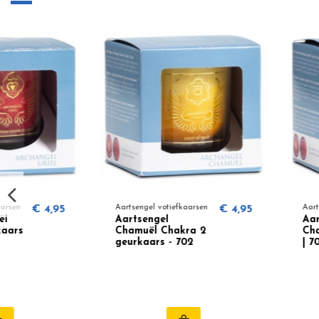
Aartsengel votiefkaarsen
€ 4,95
Aartsengel votiefkaarsen
Aartsengel
Aartsengel Jophiël
Chamuël Chakra 2
Chakra 3 geurkaar
geurkaars - 702
| 703