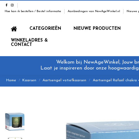
Hoe kan ik bestellen / Bestel informatie
Aanbiedingen van NewAgeWinkel.nl
Nieuwe 
CATEGORIEËN
NIEUWE PRODUCTEN
WINKELADRES &
CONTACT
Welkom bij NewAgeWinkel, Jouw bron
Laat je inspireren door onze hoogwaardige
Home
Kaarsen
Aartsengel votiefkaarsen
Aartsengel Rafaël chakra 4