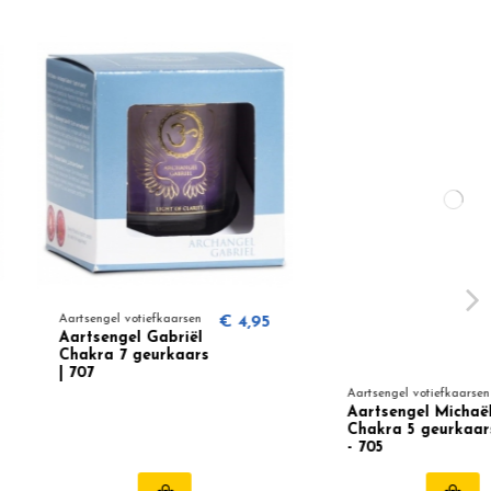
 votiefkaarsen
€ 4,95
gel Gabriël
7 geurkaars
Aartsengel votiefkaarsen
€ 4,95
Aartsengel Michaël
Chakra 5 geurkaars
- 705