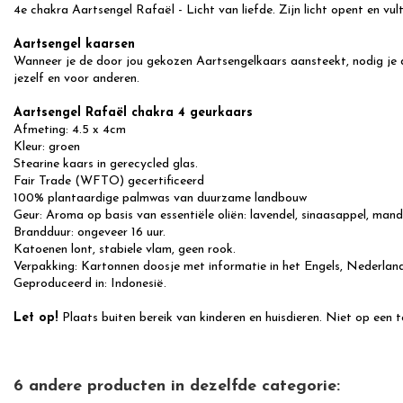
4e chakra Aartsengel Rafaël - Licht van liefde. Zijn licht opent en vult 
Aartsengel kaarsen
Wanneer je de door jou gekozen Aartsengelkaars aansteekt, nodig je di
jezelf en voor anderen.
Aartsengel Rafaël chakra 4 geurkaars
Afmeting: 4.5 x 4cm
Kleur: groen
Stearine kaars in gerecycled glas.
Fair Trade (WFTO) gecertificeerd
100% plantaardige palmwas van duurzame landbouw
Geur: Aroma op basis van essentiële oliën: lavendel, sinaasappel, mand
Brandduur: ongeveer 16 uur.
Katoenen lont, stabiele vlam, geen rook.
Verpakking: Kartonnen doosje met informatie in het Engels, Nederlands
Geproduceerd in: Indonesië.
Let op!
Plaats buiten bereik van kinderen en huisdieren. Niet op een 
6 andere producten in dezelfde categorie: