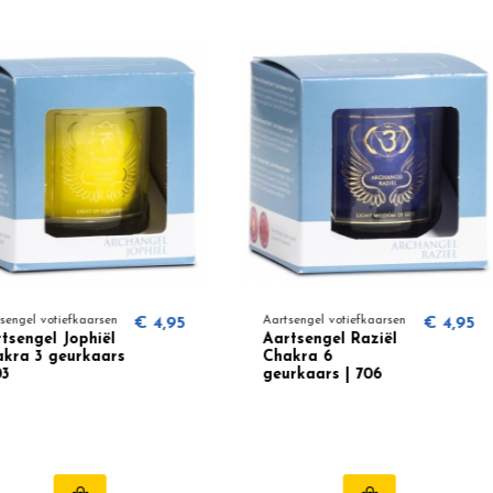
€ 4,95
Aartsengel votiefkaarsen
€ 4,95
Aartsengel
Aartsengel Raziël
Aartsen
s
Chakra 6
Chakra 
geurkaars | 706
| 707