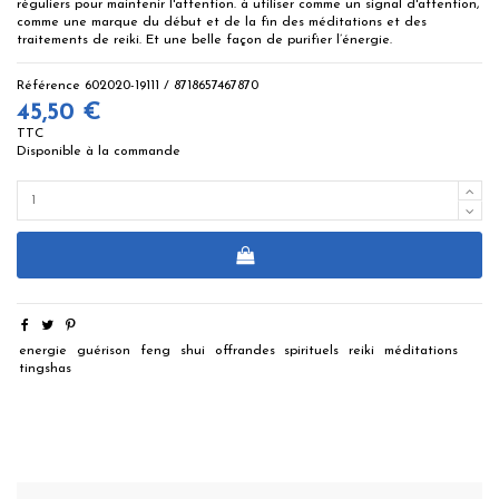
réguliers pour maintenir l'attention. à utiliser comme un signal d'attention,
comme une marque du début et de la fin des méditations et des
traitements de reiki. Et une belle façon de purifier l’énergie.
Référence
602020-19111 / 8718657467870
45,50 €
TTC
Disponible à la commande
energie
guérison
feng
shui
offrandes
spirituels
reiki
méditations
tingshas