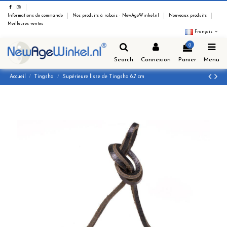
Informations de commande
Nos produits à rabais - NewAgeWinkel.nl
Nouveaux produits
Meilleures ventes
Français
0
Search
Connexion
Panier
Menu
Accueil
Tingsha
Supérieure lisse de Tingsha 6,7 cm