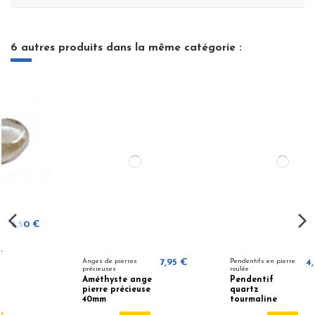
6 autres produits dans la même catégorie :
Anges de pierres
7,95 €
Pendentifs en pierre
4,50 €
précieuses
roulée
Améthyste ange
Pendentif
pierre précieuse
quartz
40mm
tourmaline