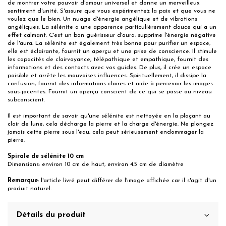
de montrer votre pouvoir d'amour universel et donne un merveilleux
sentiment d'unité. S'assure que vous expérimentez la paix et que vous ne
voulez que le bien. Un nuage d'énergie angélique et de vibrations
angéliques. La sélénite a une apparence particulièrement douce qui a un
effet calmant. C'est un bon guérisseur d'aura: supprime l'énergie négative
de l'aura. La sélénite est également très bonne pour purifier un espace,
elle est éclairante, fournit un aperçu et une prise de conscience. Il stimule
les capacités de clairvoyance, télépathique et empathique, fournit des
informations et des contacts avec vos guides. De plus, il crée un espace
paisible et arrête les mauvaises influences. Spirituellement, il dissipe la
confusion, fournit des informations claires et aide à percevoir les images
sous-jacentes. Fournit un aperçu conscient de ce qui se passe au niveau
subconscient.
Il est important de savoir qu'une sélénite est nettoyée en la plaçant au
clair de lune, cela décharge la pierre et la charge d'énergie. Ne plongez
jamais cette pierre sous l'eau, cela peut sérieusement endommager la
pierre.
Spirale de sélénite 10 cm
Dimensions: environ 10 cm de haut, environ 4.5 cm de diamètre
Remarque
: l'article livré peut différer de l'image affichée car il s'agit d'un
produit naturel.
Détails du produit