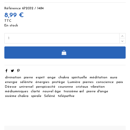
Référence
672032 / 1484
8,99 €
TTC
En stock
divination
pierre
esprit
ange
chakra
spirituelle
méditation
aura
energie
sélénite
énergies
protège
Lumière
pierres
conscience
paix
Déesse
universel
perspicacité
couronne
cristaux
vibration
médiumniques
clarté
nouvel âge
troisième œil
pierre d'ange
sixième chakra
spirale
Séléné
télépathie