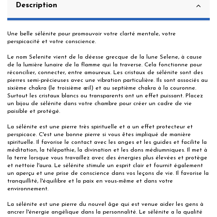
Description
Une belle sélénite pour promouvoir votre clarté mentale, votre
perspicacité et votre conscience.
Le nom Selenite vient de la déesse grecque de la lune Selene, à cause
de la lumière lunaire de la flamme qui la traverse. Cela fonctionne pour
réconcilier, connecter, entre amoureux. Les cristaux de sélénite sont des
pierres semi-précieuses avec une vibration particulière. Ils sont associés au
sixième chakra (le troisième œil) et au septième chakra à la couronne.
Surtout les cristaux blancs ou transparents ont un effet puissant. Placez
un bijou de sélénite dans votre chambre pour créer un cadre de vie
paisible et protégé.
La sélénite est une pierre très spirituelle et a un effet protecteur et
perspicace. C'est une bonne pierre si vous êtes impliqué de manière
spirituelle. Il favorise le contact avec les anges et les guides et facilite la
méditation, la télépathie, la divination et les dons médiumniques. Il met à
la terre lorsque vous travaillez avec des énergies plus élevées et protège
et nettoie l'aura. Le sélénite stimule un esprit clair et fournit également
un aperçu et une prise de conscience dans vos leçons de vie. Il favorise la
tranquillité, l'équilibre et la paix en vous-même et dans votre
environnement.
La sélénite est une pierre du nouvel âge qui est venue aider les gens à
ancrer l'énergie angélique dans la personnalité. Le sélénite a la qualité