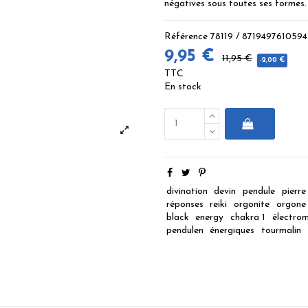
négatives sous toutes ses formes.
Référence
78119 / 8719497610594
9,95 €
11,95 €
-2,00 €
TTC
En stock
divination
devin
pendule
pierre
réponses
reiki
orgonite
orgone
black
energy
chakra 1
électro
pendulen
énergiques
tourmalin