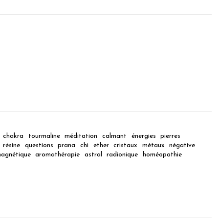
chakra
tourmaline
méditation
calmant
énergies
pierres
résine
questions
prana
chi
ether
cristaux
métaux
négative
magnétique
aromathérapie
astral
radionique
homéopathie