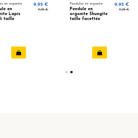
9,95 €
Pendules en orgonite
9,95 €
Pendules e
Pendule en
Pendule
11,95 €
11,95 €
orgonite Shungite
orgonit
taille facettée
taille f