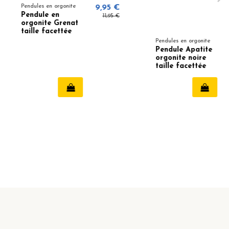
n orgonite
9,95 €
 en
11,95 €
e Grenat
acettée
Pendules en orgonite
9,95 €
Pendule Apatite
11,95 €
orgonite noire
taille facettée