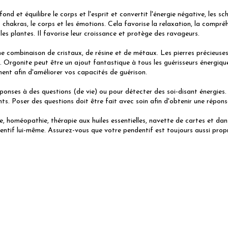
fond et équilibre le corps et l'esprit et convertit l'énergie négative, le
es chakras, le corps et les émotions. Cela favorise la relaxation, la compréh
t les plantes. Il favorise leur croissance et protège des ravageurs.
une combinaison de cristaux, de résine et de métaux. Les pierres précieus
nous. Orgonite peut être un ajout fantastique à tous les guérisseurs énergi
ent afin d'améliorer vos capacités de guérison.
éponses à des questions (de vie) ou pour détecter des soi-disant énergies.
. Poser des questions doit être fait avec soin afin d'obtenir une réponse
e, homéopathie, thérapie aux huiles essentielles, navette de cartes et da
entif lui-même. Assurez-vous que votre pendentif est toujours aussi propr