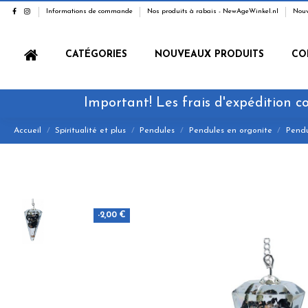
Informations de commande
Nos produits à rabais - NewAgeWinkel.nl
Nouv
CATÉGORIES
NOUVEAUX PRODUITS
CO
Important! Les frais d'expédition co
Accueil
Spiritualité et plus
Pendules
Pendules en orgonite
Pendu
-2,00 €