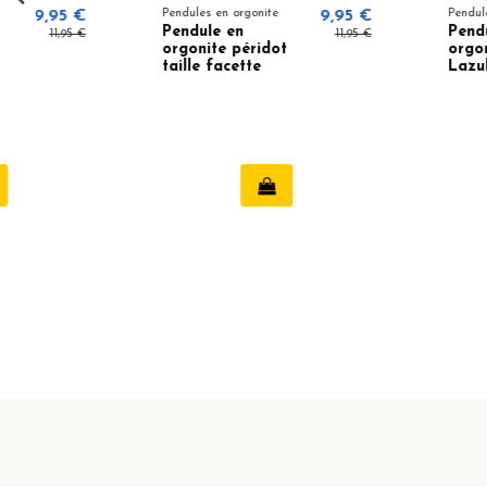
Pendules en orgonite
9,95 €
Pendules en orgonite
Pendule en
Pendule en
11,95 €
orgonite péridot
orgonite Lapis
taille facette
Lazuli taille
facettée