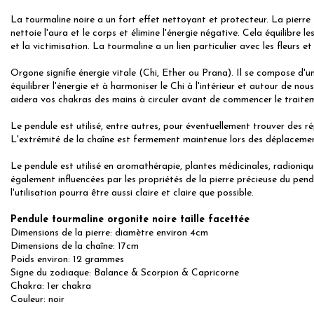
La tourmaline noire a un fort effet nettoyant et protecteur. La pierre 
nettoie l'aura et le corps et élimine l'énergie négative. Cela équilibre l
et la victimisation. La tourmaline a un lien particulier avec les fleurs e
Orgone signifie énergie vitale (Chi, Ether ou Prana). Il se compose d'
équilibrer l'énergie et à harmoniser le Chi à l'intérieur et autour de 
aidera vos chakras des mains à circuler avant de commencer le traitem
Le pendule est utilisé, entre autres, pour éventuellement trouver des r
L'extrémité de la chaîne est fermement maintenue lors des déplacements
Le pendule est utilisé en aromathérapie, plantes médicinales, radioniqu
également influencées par les propriétés de la pierre précieuse du pend
l'utilisation pourra être aussi claire et claire que possible.
Pendule tourmaline orgonite noire taille facettée
Dimensions de la pierre: diamètre environ 4cm
Dimensions de la chaîne: 17cm
Poids environ: 12 grammes
Signe du zodiaque: Balance & Scorpion & Capricorne
Chakra: 1er chakra
Couleur: noir