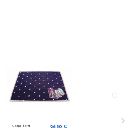
ot
26,50 €