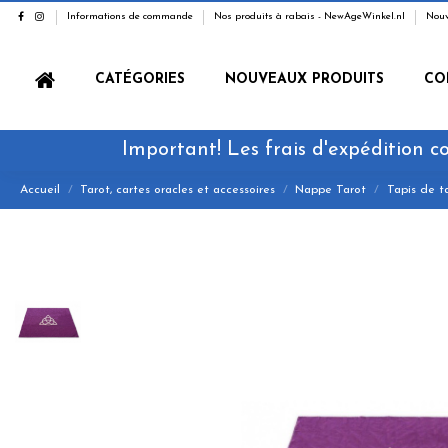
Informations de commande
Nos produits à rabais - NewAgeWinkel.nl
Nouv
CATÉGORIES
NOUVEAUX PRODUITS
CO
Important! Les frais d'expédition co
Accueil
Tarot, cartes oracles et accessoires
Nappe Tarot
Tapis de t