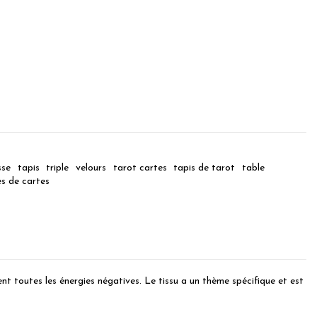
sse
tapis
triple
velours
tarot cartes
tapis de tarot
table
es de cartes
t toutes les énergies négatives. Le tissu a un thème spécifique et est