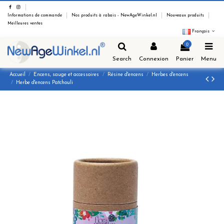
Informations de commande
Nos produits à rabais - NewAgeWinkel.nl
Nouveaux produits
Meilleures ventes
Français
0
Search
Connexion
Panier
Menu
Accueil
Encens, sauge et accessoires
Résine d'encens
Herbes d'encens
Herbe d'encens Patchouli