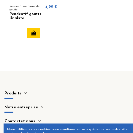
Pendentif en forme de
4,99 €
goutte
Pendentif goutte
Unakite
Produits
Notre entreprise
Contactez nous
Nous utilisons des cookies pour améliorer votre expérience sur notre site