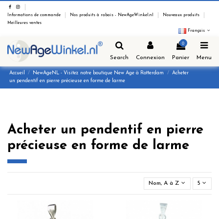
Informations de commande
Nos produits à rabais - NewAgeWinkel.nl
Nouveaux produits
Meilleures ventes
Français
0
Search
Connexion
Panier
Menu
Accueil
NewAgeNL - Visitez notre boutique New Age à Rotterdam
Acheter
un pendentif en pierre précieuse en forme de larme
Acheter un pendentif en pierre
précieuse en forme de larme
Nom, A à Z
5