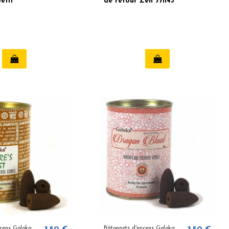
etit
de retour Zen 771145
ncens Goloka
Bâtonnets d'encens Goloka