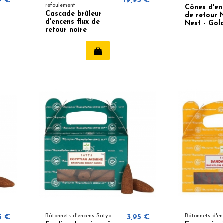
9 €
19,95 €
refoulement
Cônes d'en
Cascade brûleur
de retour 
d'encens flux de
Nest - Gol
retour noire
5 €
Bâtonnets d'encens Satya
3,95 €
Bâtonnets d'e