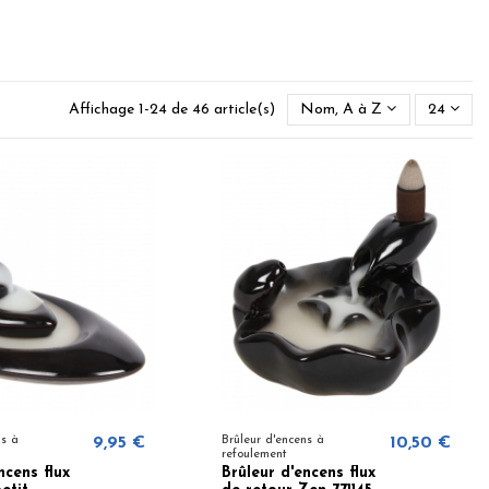
Affichage 1-24 de 46 article(s)
Nom, A à Z
24
ns à
9,95 €
Brûleur d'encens à
10,50 €
refoulement
ncens flux
Brûleur d'encens flux