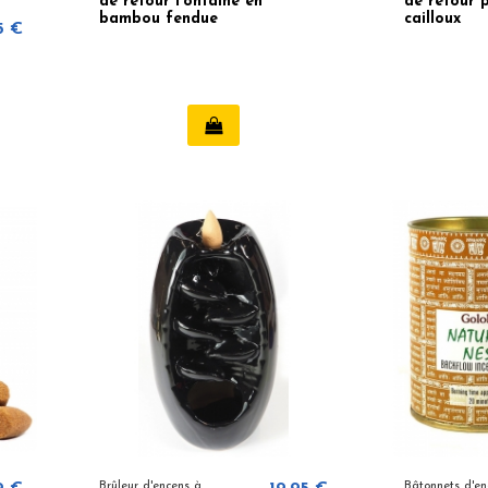
de retour Fontaine en
de retour p
bambou fendue
cailloux
5 €
Brûleur d'encens à
Bâtonnets d'e