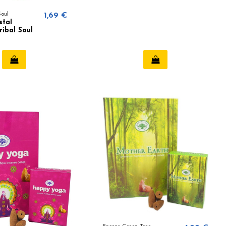
Soul
1,69 €
stal
ribal Soul