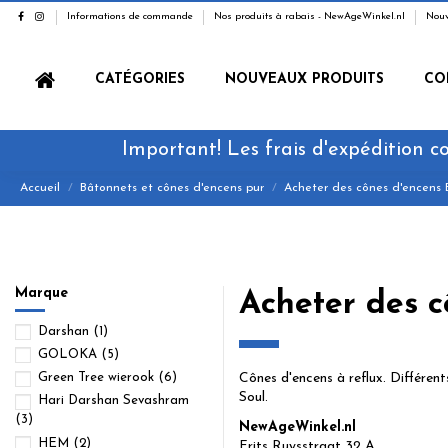
Informations de commande
Nos produits à rabais - NewAgeWinkel.nl
Nouv
CATÉGORIES
NOUVEAUX PRODUITS
CO
Important! Les frais d'expédition co
Accueil
Bâtonnets et cônes d'encens pur
Acheter des cônes d'encens 
Marque
Acheter des c
Darshan
(1)
GOLOKA
(5)
Cônes d'encens à reflux. Différe
Green Tree wierook
(6)
Soul.
Hari Darshan Sevashram
(3)
NewAgeWinkel.nl
HEM
(2)
Frits Ruysstraat 32 A