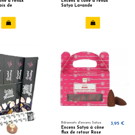
ône à reflux
Encens à cône à reflux
ois de
Satya Lavande
Bâtonnets d'encens Satya
3,95 €
Encens Satya à cône
flux de retour Rose