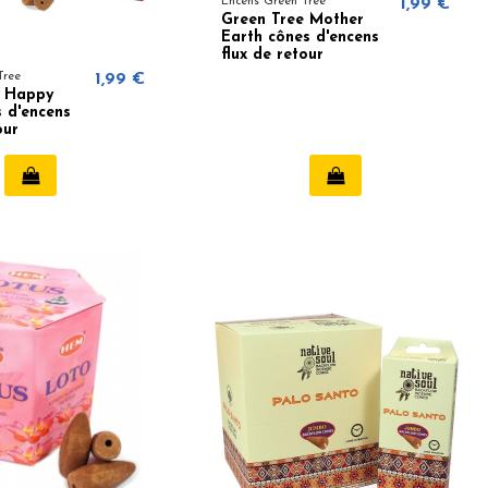
Encens Green Tree
1,99 €
Green Tree Mother
Earth cônes d'encens
flux de retour
Tree
1,99 €
e Happy
 d'encens
our