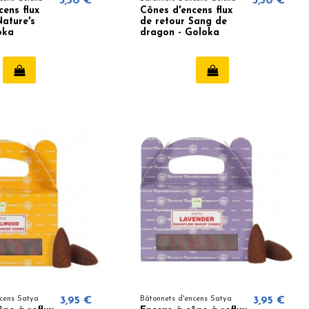
3,50 €
3,50 €
cens flux
Cônes d'encens flux
Nature's
de retour Sang de
oka
dragon - Goloka
ncens Satya
3,95 €
Bâtonnets d'encens Satya
3,95 €