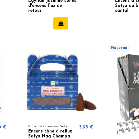
Egytian Jasmine cônes
Encens à c
d'encens flux de
Satya au b
retour
santal
Nouveau
0 €
Bâtonnets d'encens Satya
3,95 €
Encens cône à reflux
Satya Nag Champa