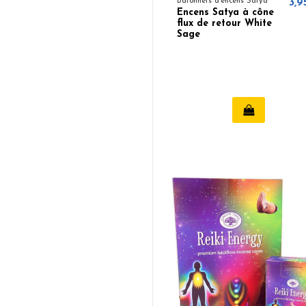
Bâtonnets d'encens Satya
3,9
Encens Satya à cône
flux de retour White
Sage