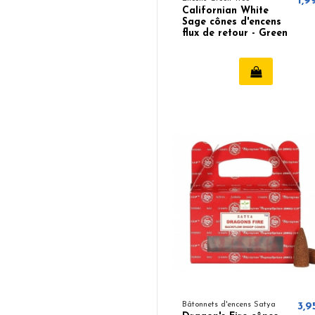
1,9
Californian White
Sage cônes d'encens
flux de retour - Green
Tree
Bâtonnets d'encens Satya
3,9