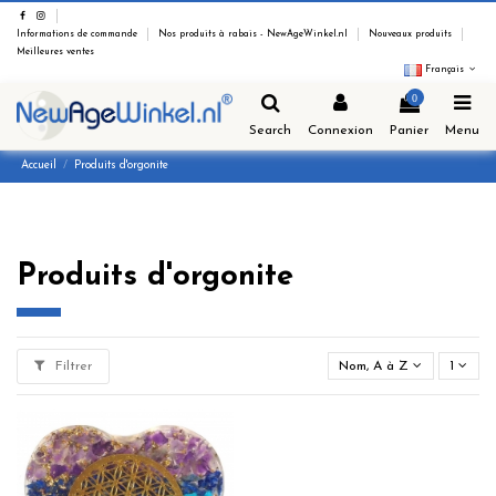
Informations de commande
Nos produits à rabais - NewAgeWinkel.nl
Nouveaux produits
Meilleures ventes
Français
0
Search
Connexion
Panier
Menu
Accueil
Produits d'orgonite
Produits d'orgonite
Filtrer
Nom, A à Z
1