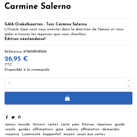
Carmine Salerno
GAIA Orakelkaarten - Toni Carmine Salerno
L'Oracle Gaia veut vous orienter dans la direction de l'amour et vous
aider à trouver les réponses que vous cherchez.
Édition néerlandaise!
Référence
9789085081616
26,95 €
TTC
Disponible à la commande
amour
monde
Univers
cartes
carte
paix
Déesse
réponses
guide
oracle
guides
affirmations
gaia
salerno
affirmation
demander
voyance
Luminosité
koppenhol
moyen
jouer aux cartes