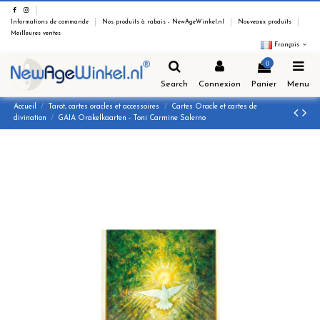
Informations de commande
Nos produits à rabais - NewAgeWinkel.nl
Nouveaux produits
Meilleures ventes
Français
0
Search
Connexion
Panier
Menu
Accueil
Tarot, cartes oracles et accessoires
Cartes Oracle et cartes de
divination
GAIA Orakelkaarten - Toni Carmine Salerno