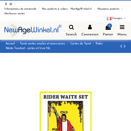
Informations de commande
Nos produits à rabais - NewAgeWinkel.nl
Nouveaux produits
Meilleures ventes
Français
0
Search
Connexion
Panier
Menu
Accueil
Tarot, cartes oracles et accessoires
Cartes de Tarot
Rider
Waite Tarotset - cartes et livre NL