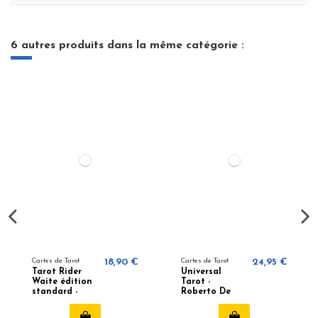
6 autres produits dans la même catégorie :
Cartes de Tarot
18,90 €
Cartes de Tarot
24,95 €
Tarot Rider
Universal
Waite édition
Tarot -
standard -
Roberto De
Pamela
Angelis
Colman Smith