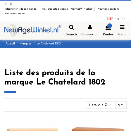
Informations de commande
Nos produits à rabais - NewAgeWinkel.nl
Nouveaux produits
Meilleures ventes
Français
0
Search
Connexion
Panier
Menu
Accueil
Marques
Le Chatelard 1802
Liste des produits de la
marque Le Chatelard 1802
Nom, A à Z
9