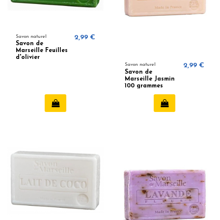
Savon naturel
2,99 €
Savon de
Marseille Feuilles
d'olivier
Savon naturel
2,99 €
Savon de
Marseille Jasmin
100 grammes