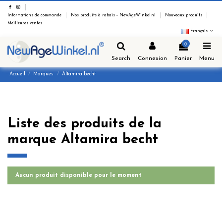
Informations de commande
Nos produits à rabais - NewAgeWinkel.nl
Nouveaux produits
Meilleures ventes
Français
0
Search
Connexion
Panier
Menu
Accueil
Marques
Altamira becht
Liste des produits de la
marque Altamira becht
Aucun produit disponible pour le moment