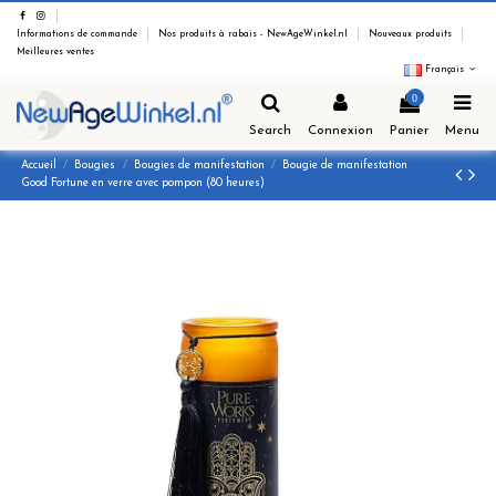
Informations de commande
Nos produits à rabais - NewAgeWinkel.nl
Nouveaux produits
Meilleures ventes
Français
0
Search
Connexion
Panier
Menu
Accueil
Bougies
Bougies de manifestation
Bougie de manifestation
Good Fortune en verre avec pompon (80 heures)