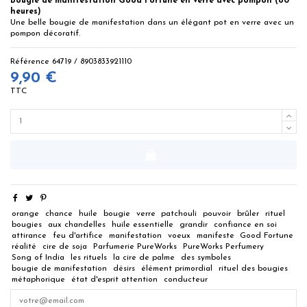
Bougie de manifestation Good Fortune en verre avec pompon (80
heures)
Une belle bougie de manifestation dans un élégant pot en verre avec un
pompon décoratif.
Référence
64719 / 8903833921110
9,90 €
TTC
orange
chance
huile
bougie
verre
patchouli
pouvoir
brûler
rituel
bougies
aux chandelles
huile essentielle
grandir
confiance en soi
attirance
feu d'artifice
manifestation
voeux
manifeste
Good Fortune
réalité
cire de soja
Parfumerie PureWorks
PureWorks Perfumery
Song of India
les rituels
la cire de palme
des symboles
bougie de manifestation
désirs
élément primordial
rituel des bougies
métaphorique
état d'esprit attention
conducteur