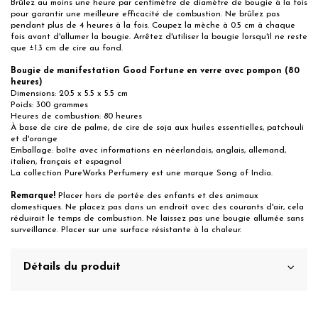
Brûlez au moins une heure par centimètre de diamètre de bougie à la fois
pour garantir une meilleure efficacité de combustion. Ne brûlez pas
pendant plus de 4 heures à la fois. Coupez la mèche à 0.5 cm à chaque
fois avant d'allumer la bougie. Arrêtez d'utiliser la bougie lorsqu'il ne reste
que ±1.3 cm de cire au fond.
Bougie de manifestation Good Fortune en verre avec pompon (80
heures)
Dimensions: 20.5 x 5.5 x 5.5 cm
Poids: 300 grammes
Heures de combustion: 80 heures
À base de cire de palme, de cire de soja aux huiles essentielles, patchouli
et d'orange
Emballage: boîte avec informations en néerlandais, anglais, allemand,
italien, français et espagnol
La collection PureWorks Perfumery est une marque Song of India.
Remarque!
Placer hors de portée des enfants et des animaux
domestiques. Ne placez pas dans un endroit avec des courants d'air, cela
réduirait le temps de combustion. Ne laissez pas une bougie allumée sans
surveillance. Placer sur une surface résistante à la chaleur.
Détails du produit