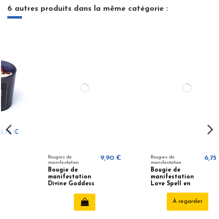
6 autres produits dans la même catégorie :
Bougies de
9,90 €
Bougies de
6,75 €
manifestation
manifestation
Bougie de
Bougie de
manifestation
manifestation
Divine Goddess
Love Spell en
en verre avec
verre (20
pompon (80
heures)
À regarder
heures)