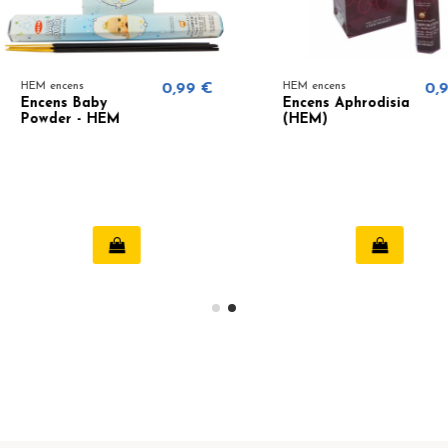
0,99 €
HEM encens
0,99 €
HEM encen
Encens Aphrodisia
Encens 
(HEM)
Lavende