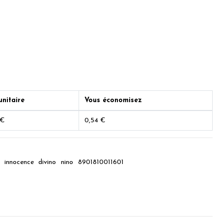
unitaire
Vous économisez
 €
0,54 €
innocence
divino
nino
8901810011601