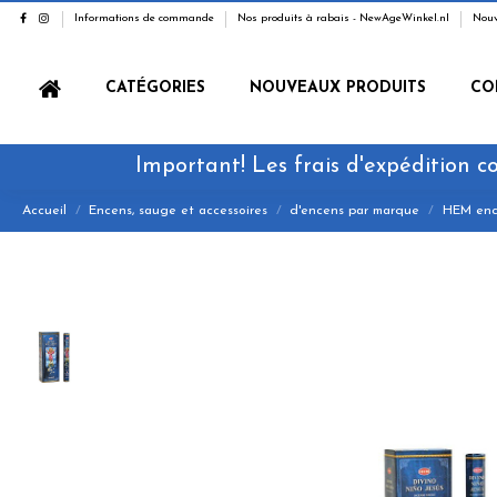
Informations de commande
Nos produits à rabais - NewAgeWinkel.nl
Nouv
CATÉGORIES
NOUVEAUX PRODUITS
CO
Important! Les frais d'expédition co
Accueil
Encens, sauge et accessoires
d'encens par marque
HEM enc