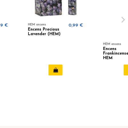
s
0,99 €
Precious
r (HEM)
HEM encens
0,99 €
Encens
Frankincense -
HEM