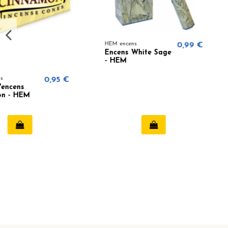
HEM encens
0,99 €
HEM encens
Encens White Sage
Encens Baby
- HEM
Powder - HEM