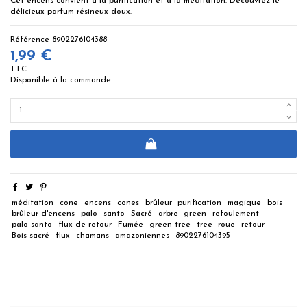
Cet encens convient à la purification et à la méditation. Découvrez le
délicieux parfum résineux doux.
Référence
8902276104388
1,99 €
TTC
Disponible à la commande
méditation
cone
encens
cones
brûleur
purification
magique
bois
brûleur d'encens
palo
santo
Sacré
arbre
green
refoulement
palo santo
flux de retour
Fumée
green tree
tree
roue
retour
Bois sacré
flux
chamans
amazoniennes
8902276104395