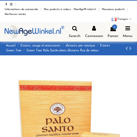
Informations de commande
Nos produits à rabais - NewAgeWinkel.nl
Nouveaux produits
Meilleures ventes
Français
0
Search
Connexion
Panier
Menu
Accueil
Encens, sauge et accessoires
d'encens par marque
Encens
Green Tree
Green Tree Palo Santo cônes d'encens flux de retour