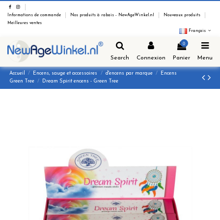
Informations de commande
Nos produits à rabais - NewAgeWinkel.nl
Nouveaux produits
Meilleures ventes
Français
0
Search
Connexion
Panier
Menu
Accueil
Encens, sauge et accessoires
d'encens par marque
Encens
Green Tree
Dream Spirit encens - Green Tree