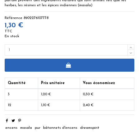
parfum provient des ingrédients naturels qui sont utilisés tels que les
herbes, les résines et les épices indiennes (masala)
Référence
8902276107778
1,30 €
TTC
En stock
Quantité
Prix unitaire
Vous économisez
3
1,20 €
0,30 €
12
1,10 €
2,40 €
encens
masala
pur
bâtonnets d'encens
dreamspirit