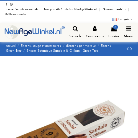
Informations de commande
Nos produits à rabais - NewAgeWinkel.nl
Nouveaux produits
Meilleures ventes
Français
0
Search
Connexion
Panier
Menu
Accueil
Encens, sauge et accessoires
d'encens par marque
Encens
Green Tree
Encens Botanique Sandale & Oliban - Green Tree