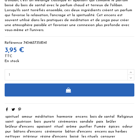
d'oliban, c'est un mélange classique et apaisant qui combine le parfum
boisé du bois de santal avec le parfum chaud et terreux de l'oliban.
Lorsqu'ils sont torréfiés ensemble, ces deux ingrédients créent un parfum
qui favorise la relaxation, l'ancrage et la spiritualité. Cet encens est
souvent utilisé dans les pratiques de méditation et de yoga pour créer
une atmosphère paisible et favoriser une connexion plus profonde avec
vous-même et l'univers.
Référence
7434637358341
3,95 €
TTC
En stock
spirituel
amour
méditation
harmonie
encens
bois de santal
Religieux
saint
guérison
bois
pureté
cérémonies
sandale
paix
brûler
brûleur d'encens
apaisant
rituel
arôme
purifier
Fumée
épices
odeur
pur
bâtons d'encens
cérémonie
bâton d'encens
encens aux herbes
nettoyer
intérieur
résine d'encens
boisé
les rituels
censurer