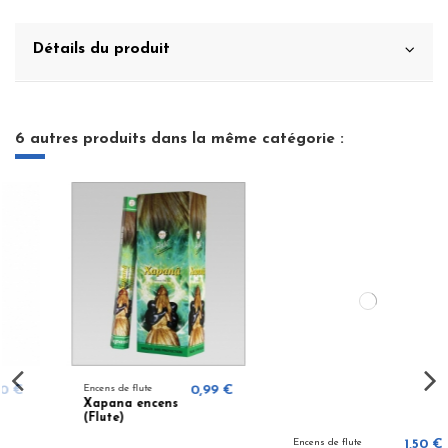
Détails du produit
6 autres produits dans la même catégorie :
0,99 €
Encens de flute
1,50 €
Encens de flute
1,2