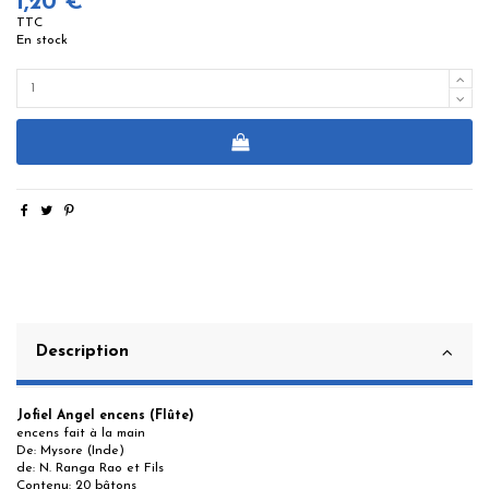
1,20 €
TTC
En stock
Description
Jofiel Angel encens (Flûte)
encens fait à la main
De: Mysore (Inde)
de: N. Ranga Rao et Fils
Contenu: 20 bâtons