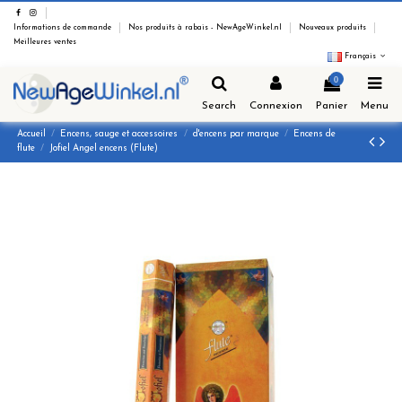
Informations de commande
Nos produits à rabais - NewAgeWinkel.nl
Nouveaux produits
Meilleures ventes
Français
0
Search
Connexion
Panier
Menu
Accueil
Encens, sauge et accessoires
d'encens par marque
Encens de
flute
Jofiel Angel encens (Flute)