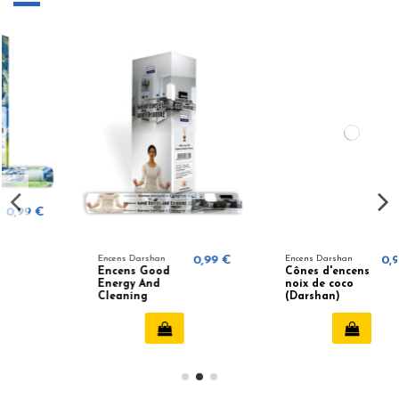
0,99 €
Encens Darshan
0,95 €
Encens Darshan
0
Cônes d'encens
Encens Lily
noix de coco
(Darshan)
(Darshan)