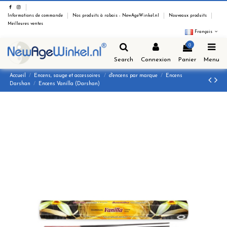
Informations de commande
Nos produits à rabais - NewAgeWinkel.nl
Nouveaux produits
Meilleures ventes
Français
0
Search
Connexion
Panier
Menu
Accueil
Encens, sauge et accessoires
d'encens par marque
Encens
Darshan
Encens Vanilla (Darshan)