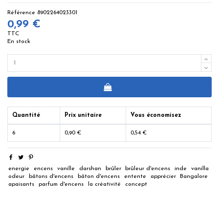
Référence
8902264023301
0,99 €
TTC
En stock
Quantité
Prix unitaire
Vous économisez
6
0,90 €
0,54 €
energie
encens
vanille
darshan
brûler
brûleur d'encens
inde
vanilla
odeur
bâtons d'encens
bâton d'encens
entente
apprécier
Bangalore
apaisants
parfum d'encens
la créativité
concept