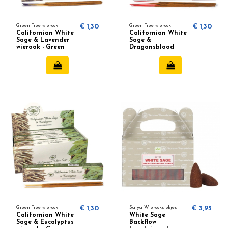
Green Tree wierook
€ 1,30
Green Tree wierook
€ 1,30
Californian White
Californian White
Sage & Lavender
Sage &
wierook - Green
Dragonsblood
Tree
wierook - Green
Tree
Green Tree wierook
€ 1,30
Satya Wierookstokjes
€ 3,95
Californian White
White Sage
Sage & Eucalyptus
Backflow