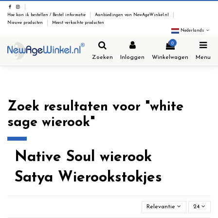
Hoe kan ik bestellen / Bestel informatie
Aanbiedingen van NewAgeWinkel.nl
Nieuwe producten
Meest verkochte producten
Nederlands
0
Zoeken
Inloggen
Winkelwagen
Menu
Zoek resultaten voor "white
sage wierook"
Native Soul wierook
Satya Wierookstokjes
Relevantie
24