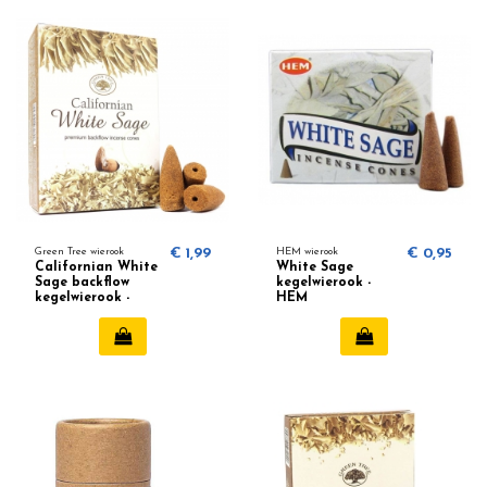
Green Tree wierook
€ 1,99
HEM wierook
€ 0,95
Californian White
White Sage
Sage backflow
kegelwierook -
kegelwierook -
HEM
Green Tree