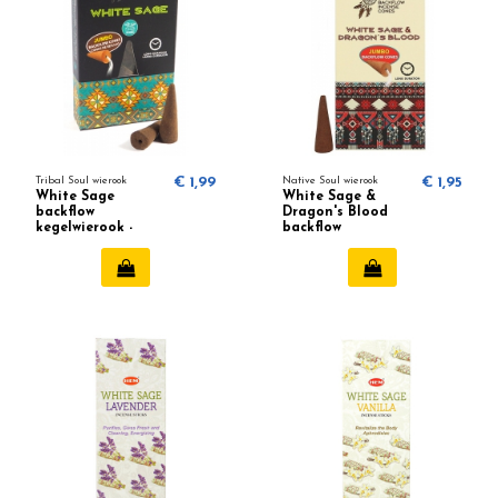
Tribal Soul wierook
€ 1,99
Native Soul wierook
€ 1,95
White Sage
White Sage &
backflow
Dragon's Blood
kegelwierook -
backflow
Tribal Soul
kegelwierook -
Native Soul