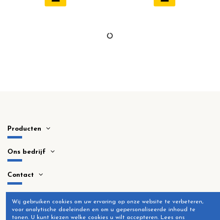
Producten
Ons bedrijf
Contact
Wij gebruiken cookies om uw ervaring op onze website te verbeteren,
voor analytische doeleinden en om u gepersonaliseerde inhoud te
tonen.
U kunt kiezen welke cookies u wilt accepteren.
Lees ons