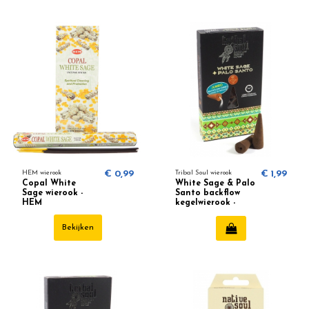
HEM wierook
€ 0,99
Tribal Soul wierook
€ 1,99
Copal White
White Sage & Palo
Sage wierook -
Santo backflow
HEM
kegelwierook -
Tribal Soul
Bekijken