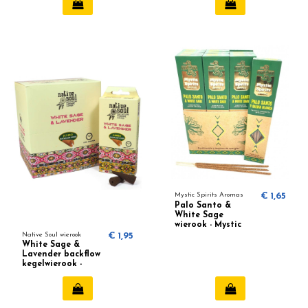
Mystic Spirits Aromas
€ 1,65
Palo Santo &
White Sage
wierook - Mystic
Spirits Aromas
Native Soul wierook
€ 1,95
White Sage &
Lavender backflow
kegelwierook -
Native Soul