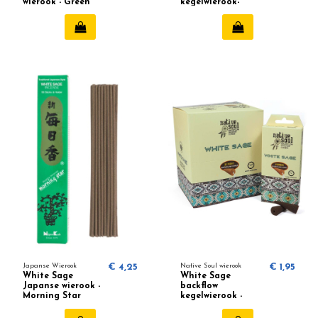
wierook - Green
kegelwierook-
Tree
Satya
Japanse Wierook
€ 4,25
Native Soul wierook
€ 1,95
White Sage
White Sage
Japanse wierook -
backflow
Morning Star
kegelwierook -
Native Soul