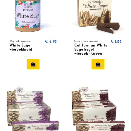
Wierook kruiden
€ 4,95
Green Tree wierook
€ 1,25
White Sage
Californian White
wierookkruid
Sage kegel
wierook - Green
Tree