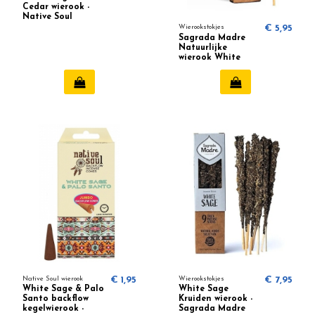
Cedar wierook -
Native Soul
Wierookstokjes
€ 5,95
Sagrada Madre
Natuurlijke
wierook White
Sage
Native Soul wierook
€ 1,95
Wierookstokjes
€ 7,95
White Sage & Palo
White Sage
Santo backflow
Kruiden wierook -
kegelwierook -
Sagrada Madre