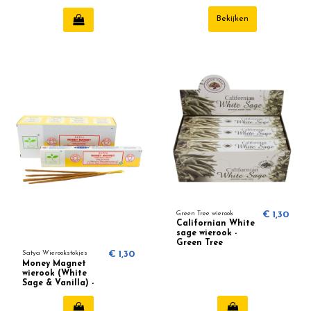
Native Soul
Bekijken
Green Tree wierook
€ 1,30
Californian White
sage wierook -
Green Tree
Satya Wierookstokjes
€ 1,30
Money Magnet
wierook (White
Sage & Vanilla) -
Satya